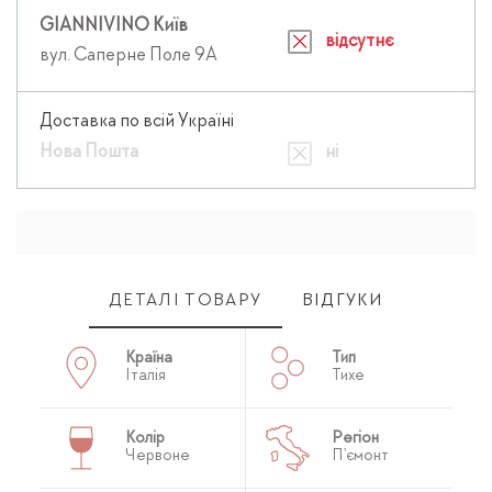
GIANNIVINO Київ
відсутнє
вул. Саперне Поле 9А
Доставка по всій Україні
Нова Пошта
ні
ДЕТАЛІ ТОВАРУ
ВІДГУКИ
Країна
Тип
Італія
Тихе
Колір
Регіон
Червоне
П'ємонт