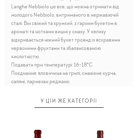
Langhe Nebbiolo це все, що можна отримати від
молодого Nebbiolo, витриманого в нержавіючій
сталі. Він свіжий та хрумкий, з гарним букетом в
ароматі та нотками вишні у смаку. У келиху
відкривається ніжний букет троянд із яскравими
червоними фруктами та збалансованою
кислотністю.
Подавати при температурі: 16-18°C
Поєднання: яловичина на грилі, смажене курча,
салямі, пармезан реджано.
У ЦІЙ ЖЕ КАТЕГОРІЇ