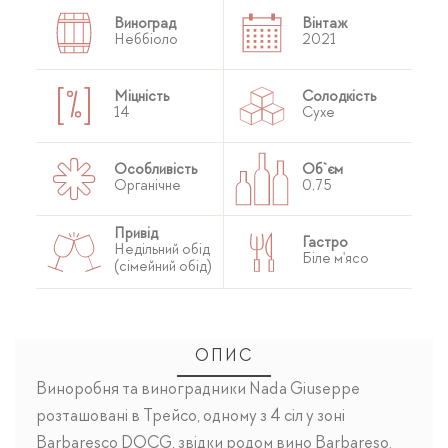
Виноград
Вінтаж
Неббіоло
2021
Міцність
Солодкість
14
Сухе
Особливість
Об`єм
Органічне
0,75
Привід
Гастро
Недільний обід
Біле м'ясо
(сімейний обід)
ОПИС
Виноробня та виноградники Nada Giuseppe
розташовані в Трейсо, одному з 4 сіл у зоні
Barbaresco DOCG, звідки родом вино Barbareso.