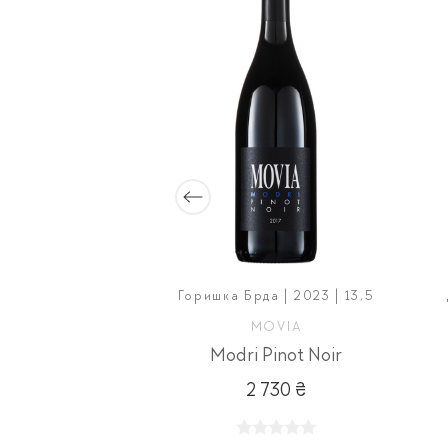
| 2024 | 13
Горишка Брда | 2023 | 13,5
O TRONCONI
MOVIA
itore
Modri Pinot Noir
350 ₴
2 730 ₴