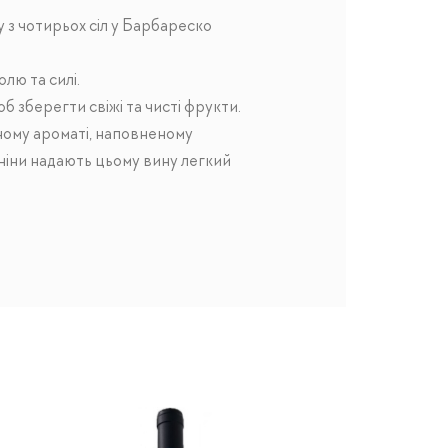
з чотирьох сіл у Барбареско
лю та силі.
б зберегти свіжі та чисті фрукти.
ному ароматі, наповненому
аніни надають цьому вину легкий