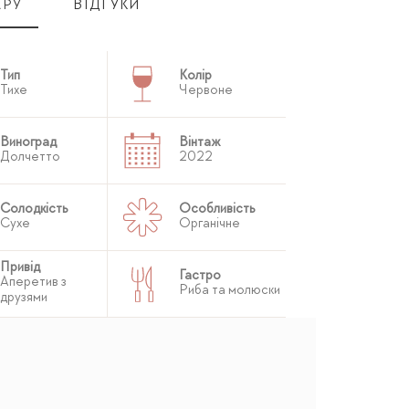
АРУ
ВІДГУКИ
Тип
Колір
Тихе
Червоне
Виноград
Вінтаж
Долчетто
2022
Солодкість
Особливість
Сухе
Органічне
Привід
Гастро
Аперетив з
Риба та молюски
друзями