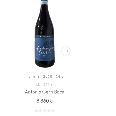
П'ємонт | 2018 | 14,5
Тоскана | 20
LE PIANE
PODERE MO
Antonio Cerri Boca
La Pineta To
8 860 ₴
2 84