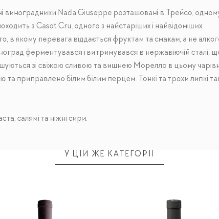
 виноградники Nada Giuseppe розташовані в Трейсо, одному 
ходить з Casot Cru, одного з найстаріших і найвідоміших.
о, в якому перевага віддається фруктам та смакам, а не алкого
ноград ферментувався і витримувався в нержавіючій сталі, що
мішуються зі свіжою сливою та вишнею Морелло в цьому чарів
ю та приправлено білим білим перцем. Тонкі та трохи липкі т
ста, салямі та ніжні сири.
У ЦІЙ ЖЕ КАТЕГОРІЇ