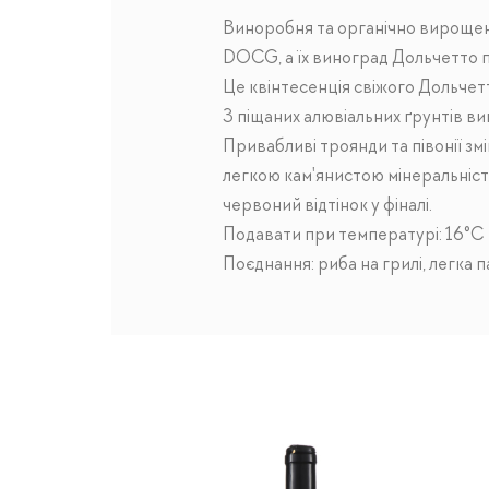
Виноробня та органічно вирощені
DOCG, а їх виноград Дольчетто по
Це квінтесенція свіжого Дольчетт
З піщаних алювіальних ґрунтів ви
Привабливі троянди та півонії з
легкою кам'янистою мінеральніст
червоний відтінок у фіналі.
Подавати при температурі: 16°C
Поєднання: риба на грилі, легка па