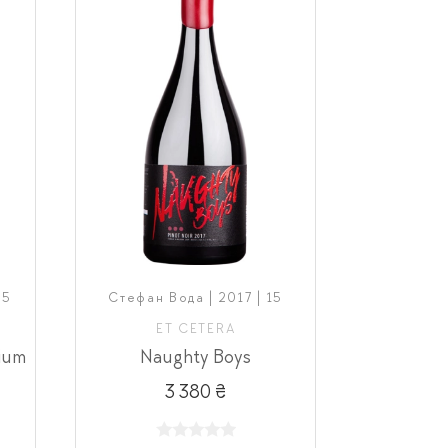
,5
Стефан Вода | 2017 | 15
ET CETERA
ium
Naughty Boys
3 380 ₴