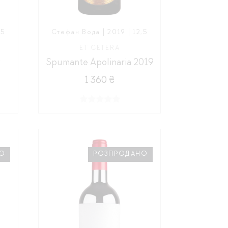
,5
Стефан Вода | 2019 | 12,5
ET CETERA
9
Spumante Apolinaria 2019
1 360 ₴
О
РОЗПРОДАНО