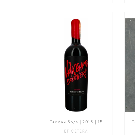
Стефан Вода | 2018 | 15
С
ET CETERA