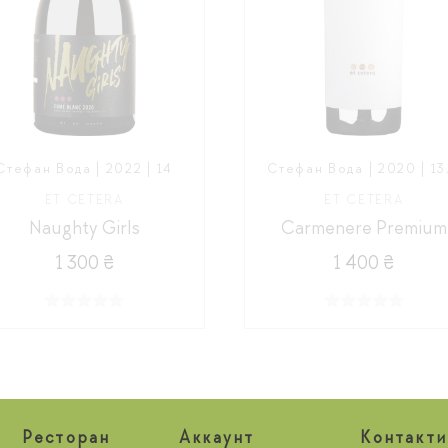
Стефан Вода | 2022 | 14
Стефан Вода | 2020 | 13
ET CETERA
ET CETERA
Naughty Girls
Carmenere Premium
1 300 ₴
1 400 ₴
Ресторан
Aккаунт
Контакти