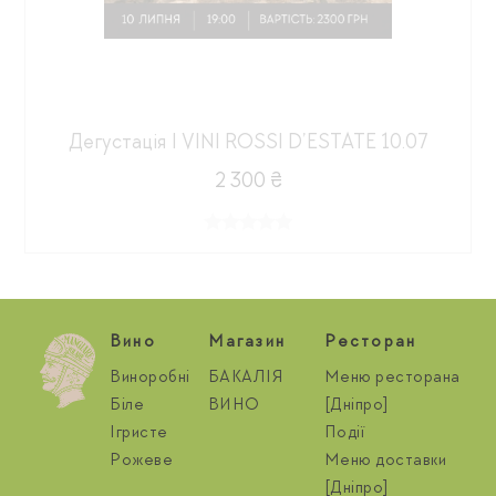
Дегустація I VINI ROSSI D’ESTATE 10.07
2 300 ₴
Вино
Магазин
Ресторан
Виноробні
БАКАЛІЯ
Меню ресторана
Біле
ВИНО
[Дніпро]
Ігристе
Події
Рожеве
Меню доставки
[Дніпро]