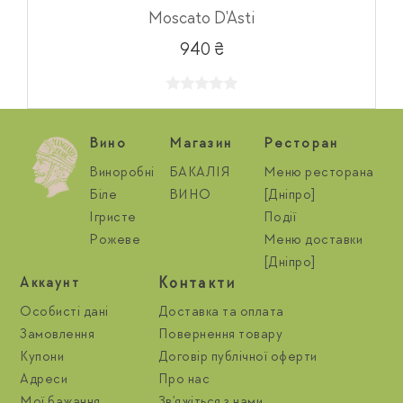
Moscato D'Asti
940 ₴
Вино
Магазин
Ресторан
Виноробні
БАКАЛІЯ
Меню ресторана
Біле
ВИНО
[Дніпро]
Ігристе
Події
Рожеве
Меню доставки
[Дніпро]
Контакти
Aккаунт
Особисті дані
Доставка та оплата
Замовлення
Повернення товару
Купони
Договір публічної оферти
Адреси
Про нас
Мої бажання
Зв'яжіться з нами