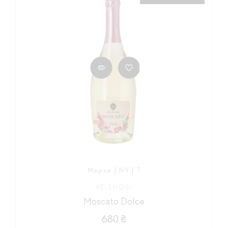
Марке | NV | 7
VELENOSI
Moscato Dolce
680 ₴