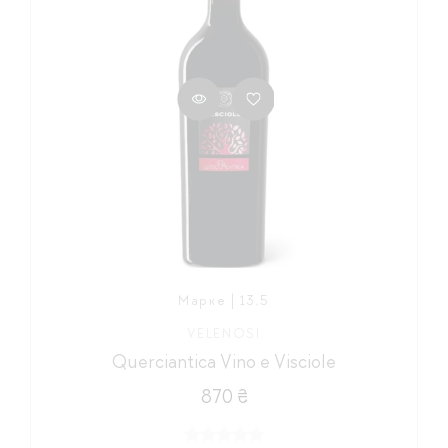
Марке | 13,5
VELENOSI
Querciantica Vino e Visciole
870 ₴