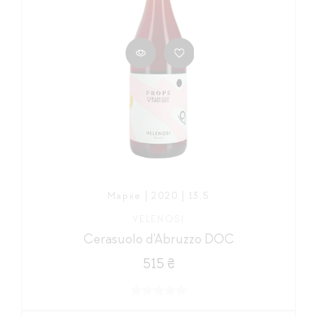
Марке | 2020 | 13,5
VELENOSI
Cerasuolo d'Abruzzo DOC
515 ₴