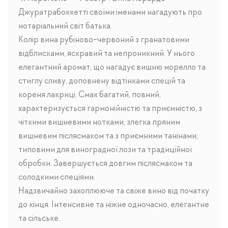
Джуратрабоккетті своїми іменами нагадують про
нотаріальний світ батька.
Колір вина рубіново-червоний з гранатовими
відблисками, яскравий та непроникний. У нього
елегантний аромат, що нагадує вишню морелло та
стиглу сливу, доповнену відтінками спецій та
кореня лакриці. Смак багатий, повний,
характеризується гармонійністю та приємністю, з
чіткими вишневими нотками, злегка пряним
вишневим післясмаком та з приємними танінами,
типовими для виноградної лози та традиційної
обробки. Завершується довгим післясмаком та
солодкими спеціями.
Надзвичайно захоплююче та свіже вино від початку
до кінця. Інтенсивне та ніжне одночасно, елегантне
та сільське.