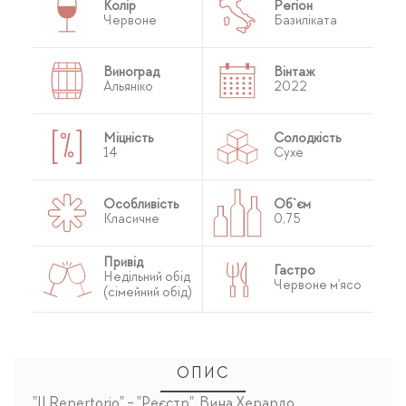
Колір
Регіон
Червоне
Базиліката
Виноград
Вінтаж
Альяніко
2022
Міцність
Солодкість
14
Сухе
Особливість
Об`єм
Класичне
0,75
Привід
Гастро
Недільний обід
Червоне м'ясо
(сімейний обід)
ОПИС
"Il Repertorio" - "Реєстр". Вина Херардо