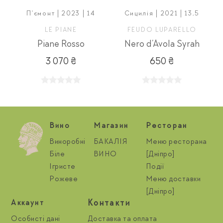
П'ємонт | 2023 | 14
Сицилія | 2021 | 13,5
LE PIANE
FEUDO LUPARELLO
Piane Rosso
Nero d’Avola Syrah
rda DOC
3 070 ₴
650 ₴
Вино
Магазин
Ресторан
Виноробні
БАКАЛІЯ
Меню ресторана
Біле
ВИНО
[Дніпро]
Ігристе
Події
Рожеве
Меню доставки
[Дніпро]
Контакти
Aккаунт
Особисті дані
Доставка та оплата