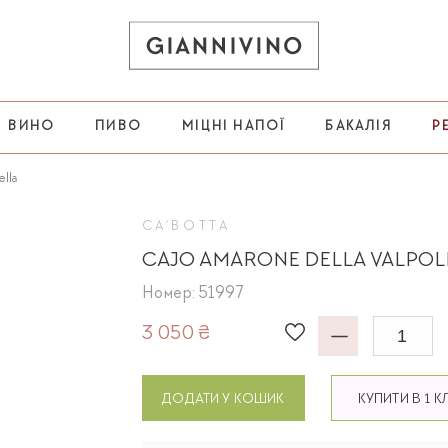
ВИНО
ПИВО
МІЦНІ НАПОЇ
БАКАЛІЯ
Р
ella
CA'BOTTA
CAJO AMARONE DELLA VALPOL
Номер: 51997
3 050 ₴
ДОДАТИ У КОШИК
КУПИТИ В 1 К