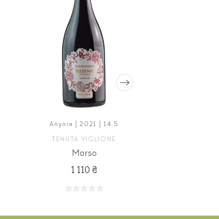
Апулія | 2021 | 14,5
Ломбардія | 2
TENUTA VIGLIONE
TENUTA R
Morso
1 110 ₴
860