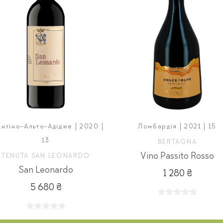
нтіно-Альто-Адідже | 2020 |
Ломбардія | 2021 | 15
13
BERTAGNA
Vino Passito Rosso
TENUTA SAN LEONARDO
San Leonardo
1 280 ₴
5 680 ₴