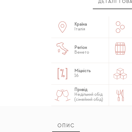
ДЕТАЛІ ТОВ
Країна
Італія
Регіон
Венето
Міцність
16
Привід
Недільний обід
(сімейний обід)
ОПИС