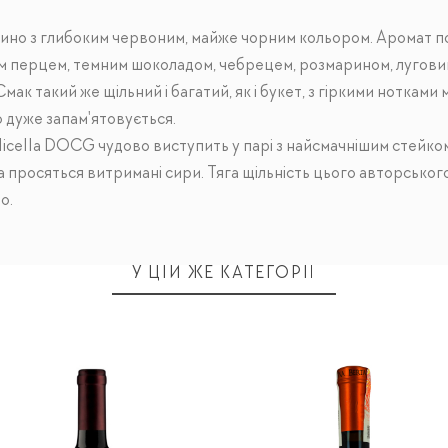
ино з глибоким червоним, майже чорним кольором. Аромат по
им перцем, темним шоколадом, чебрецем, розмарином, лугови
к такий же щільний і багатий, як і букет, з гіркими нотками 
 дуже запам'ятовується.
licella DOCG чудово виступить у парі з найсмачнішим стейком
а просяться витримані сири. Тяга щільність цього авторського
о.
У ЦІЙ ЖЕ КАТЕГОРІЇ