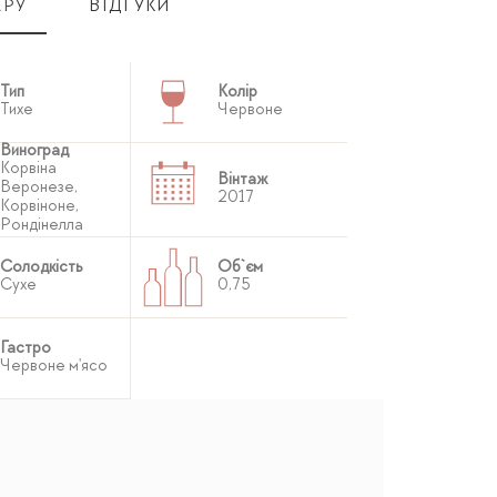
АРУ
ВІДГУКИ
Тип
Колір
Тихе
Червоне
Виноград
Корвіна
Вінтаж
Веронезе,
2017
Корвіноне,
Рондінелла
Солодкість
Об`єм
Сухе
0,75
Гастро
Червоне м'ясо