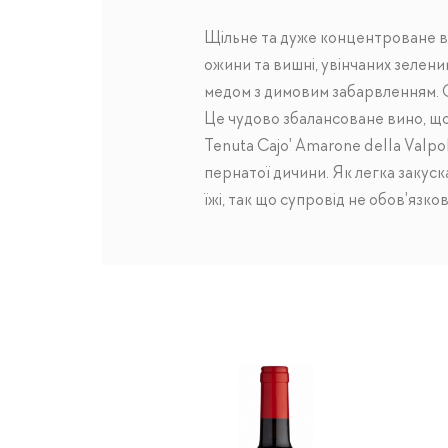
Щільне та дуже концентроване в
ожини та вишні, увінчаних зелен
медом з димовим забарвленням. Сма
Це чудово збалансоване вино, що
Tenuta Cajo' Amarone della Valpo
пернатої дичини. Як легка закуск
їжі, так що супровід не обов'язков