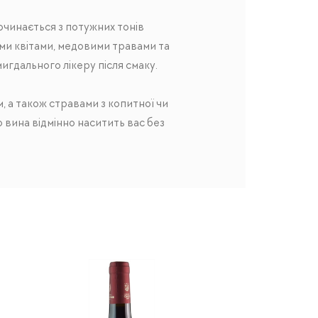
чинається з потужних тонів
ми квітами, медовими травами та
мигдального лікеру після смаку.
, а також стравами з копитної чи
 вина відмінно наситить вас без