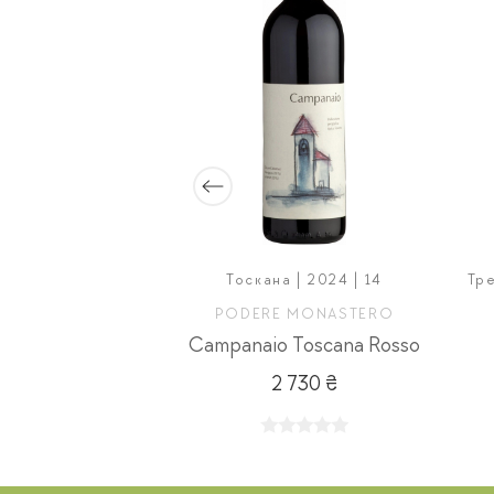
 2020 | 13.5
Тоскана | 2024 | 14
Тре
'BOTTA
PODERE MONASTERO
t Sauvignon
Campanaio Toscana Rosso
00 ₴
2 730 ₴