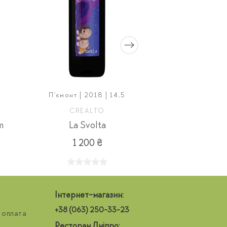
П'ємонт | 2018 | 14,5
Кампанія | 
CREALTO
LA GUAR
m
La Svolta
AlfaBeto Ros
1 200 ₴
770
Інтернет-магазин:
+38 (063) 250-33-23
 оплата
Ресторан Дніпро: