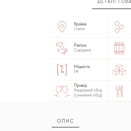
ДЕТАЛІ ТОВ
Країна
Італія
Регіон
Сардинія
Міцність
14
Привід
Недільний обід
(сімейний обід)
ОПИС