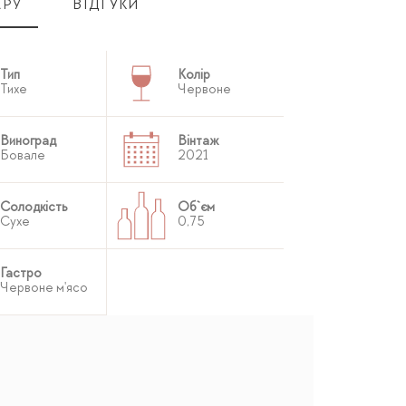
АРУ
ВІДГУКИ
Тип
Колір
Тихе
Червоне
Виноград
Вінтаж
Бовале
2021
Солодкість
Об`єм
Сухе
0,75
Гастро
Червоне м'ясо