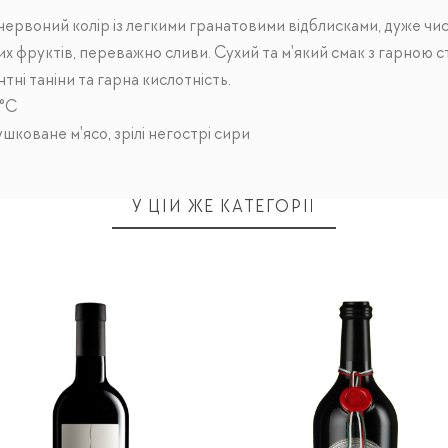
червоний колір із легкими гранатовими відблисками, дуже чи
х фруктів, переважно сливи. Сухий та м'який смак з гарною с
нтні таніни та гарна кислотність.
0°C
шковане м'ясо, зрілі негострі сири
У ЦІЙ ЖЕ КАТЕГОРІЇ