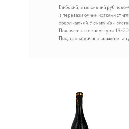
Глибокий, інтенсивний рубіново-
із переважаючими нотками стигли
обволікаючий. У смаку м'які елега
Подавати за температури: 18-2
Поєднання: дичина, смажене та ту