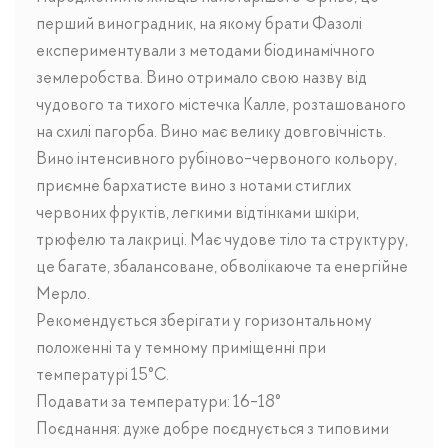
перший виноградник, на якому брати Фазолі
експериментували з методами біодинамічного
землеробства. Вино отримало свою назву від
чудового та тихого містечка Калле, розташованого
на схилі пагорба. Вино має велику довговічність.
Вино інтенсивного рубіново-червоного кольору,
приємне бархатисте вино з нотами стиглих
червоних фруктів, легкими відтінками шкіри,
трюфелю та лакриці. Має чудове тіло та структуру,
це багате, збалансоване, обволікаюче та енергійне
Мерло.
Рекомендується зберігати у горизонтальному
положенні та у темному приміщенні при
температурі 15°C.
Подавати за температури: 16-18°
Поєднання: дуже добре поєднується з типовими