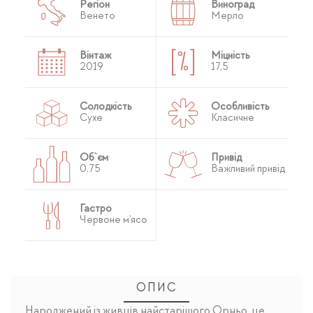
Регіон
Виноград
Венето
Мерло
Вінтаж
Міцність
2019
17,5
Солодкість
Особливість
Сухе
Класичне
Об`єм
Привід
0,75
Важливий привід
Гастро
Червоне м'ясо
ОПИС
Народжений із живців найстарішого Орньо, це