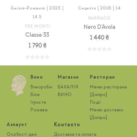
Емілія-Романія | 2023 |
Сицилія | 2018 | 14
14,5
BARRACO
TRE MONTI
Nero D`Avola
Сlasse 33
1 440 ₴
1 790 ₴
Вино
Магазин
Ресторан
Виноробні
БАКАЛІЯ
Меню ресторана
Біле
ВИНО
[Дніпро]
Ігристе
Події
Рожеве
Меню доставки
[Дніпро]
Контакти
Aккаунт
Особисті дані
Доставка та оплата