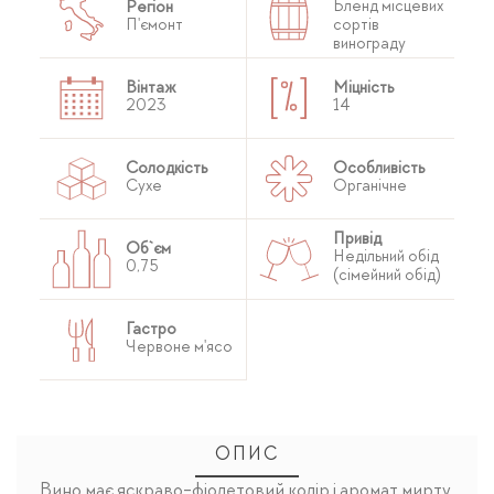
Бленд місцевих
Регіон
П'ємонт
сортів
винограду
Вінтаж
Міцність
2023
14
Солодкість
Особливість
Сухе
Органічне
Привід
Об`єм
Недільний обід
0,75
(сімейний обід)
Гастро
Червоне м'ясо
ОПИС
Вино має яскраво-фіолетовий колір і аромат мирту,