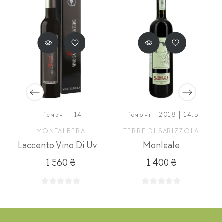
П'ємонт | 14
П'ємонт | 2018 | 14,5
MONTALBERA
TERRE DI SARIZZOLA
Laccento Vino Di Uve Stramature
Monleale
1 560 ₴
1 400 ₴