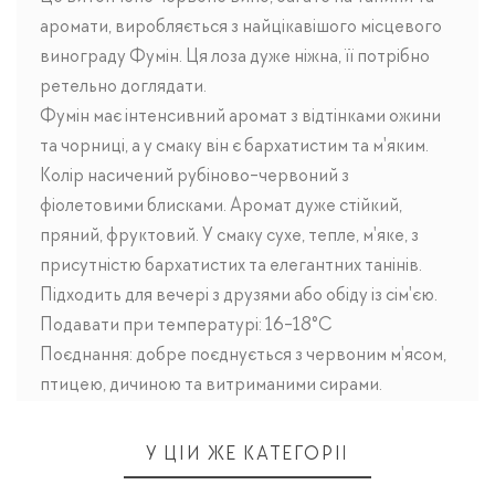
аромати, виробляється з найцікавішого місцевого
винограду Фумін. Ця лоза дуже ніжна, її потрібно
ретельно доглядати.
Фумін має інтенсивний аромат з відтінками ожини
та чорниці, а у смаку він є бархатистим та м'яким.
Колір насичений рубіново-червоний з
фіолетовими блисками. Аромат дуже стійкий,
пряний, фруктовий. У смаку сухе, тепле, м'яке, з
присутністю бархатистих та елегантних танінів.
Підходить для вечері з друзями або обіду із сім'єю.
Подавати при температурі: 16-18°C
Поєднання: добре поєднується з червоним м'ясом,
птицею, дичиною та витриманими сирами.
У ЦІЙ ЖЕ КАТЕГОРІЇ