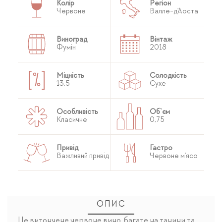
Колір
Регіон
Червоне
Валле-д'Аоста
Виноград
Вінтаж
Фумін
2018
Міцність
Солодкість
13,5
Сухе
Особливість
Об`єм
Класичне
0,75
Привід
Гастро
Важливий привід
Червоне м'ясо
ОПИС
Це витончене червоне вино, багате на танини та