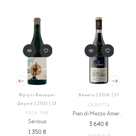
Фріулі-Венеція-
Венето | 2016 | 17
т)
Джулія | 2021 | 13
CA'BOTTA
VILLA JOB
Pian di Mezzo Amarone della Valpolicella DOCG Riserva
Serious
3 640 ₴
1 350 ₴