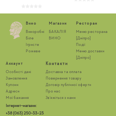
Вино
Магазин
Ресторан
Виноробні
БАКАЛІЯ
Меню ресторана
Біле
ВИНО
[Дніпро]
Ігристе
Події
Рожеве
Меню доставки
[Дніпро]
Контакти
Aккаунт
Особисті дані
Доставка та оплата
Замовлення
Повернення товару
Купони
Договір публічної оферти
Адреси
Про нас
Мої бажання
Зв'яжіться з нами
Інтернет-магазин:
+38 (063) 250-33-23