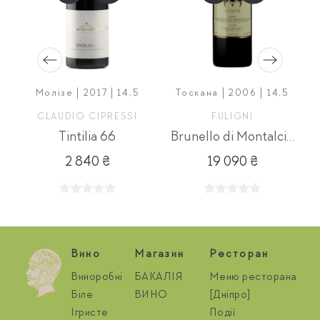
Молізе | 2017 | 14,5
Тоскана | 2006 | 14,5
CLAUDIO CIPRESSI
FULIGNI
O
Tintilia 66
Brunello di Montalcino Riserva
2 840 ₴
19 090 ₴
Вино
Магазин
Ресторан
Виноробні
БАКАЛІЯ
Меню ресторана
Біле
ВИНО
[Дніпро]
Ігристе
Події