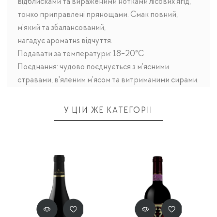
відблисками та вираженими нотками лісових ягід,
тонко приправлені прянощами. Смак повний,
м'який та збалансований,
нагадує ароматнs відчуття.
Подавати за температури: 18-20°C
Поєднання: чудово поєднується з м'ясними
стравами, в'яленим м'ясом та витриманими сирами.
У ЦІЙ ЖЕ КАТЕГОРІЇ