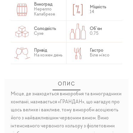
Виноград
Міцність
Нерелло
14
Калабрезе
Солодкість
Об`єм
Сухе
0,75
Привід
Гастро
На кожен день
Біле м'ясо
ОПИС
Місце, де знаходиться виноробня та виноградники
компанії, називається «ГРАНДАН», що нагадує про
щось велике і важливе, тому винороби асоціюють
його з найважливішим червоним вином. Вино
інтенсивного червоного кольору з фіолетовими