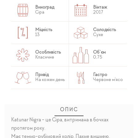
Виноград
Вінтаж
Сіра
2017
Міцність
Солодкість
13
Сухе
Особливість
Об`єм
Класичне
0,75
Привід
Гастро
На кожен день
Червоне м'ясо
ОПИС
Katunar Nigra - це Cіра, витримана в бочках
протягом року.
Має темно-рубіновий колір. Пахне вишнею,