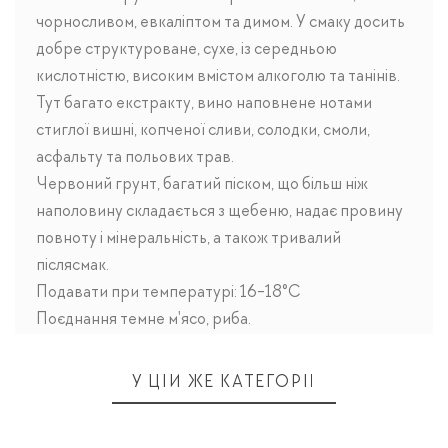
чорносливом, евкаліптом та димом. У смаку досить
добре структуроване, сухе, із середньою
кислотністю, високим вмістом алкоголю та танінів.
Тут багато екстракту, вино наповнене нотами
стиглої вишні, копченої сливи, солодки, смоли,
асфальту та польових трав.
Червоний грунт, багатий піском, що більш ніж
наполовину складається з щебеню, надає провину
повноту і мінеральність, а також тривалий
післясмак.
Подавати при температурі: 16-18°C
Поєднання темне м'ясо, риба.
У ЦІЙ ЖЕ КАТЕГОРІЇ