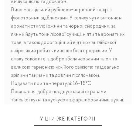
вишуканістю та досвідом.
Вино має щільний рубіново-червоний колір із
фіолетовими відблисками. У келиху чути витончені
аромати стиглої ожини та чорної смородини, за
якими йдуть тони лісової суниці, м'яти та ароматних
трав, а також дорогоцінний відтінок англійської
шкіри, який робить вино ще благороднішим. У
смаку соковите, з добре збалансованим тілом та
великою гармонією між його свіжістю та ідеально
зрілими танінами та довгим післясмаком.
Подавати при температурі: 16-18°C
Поєднання: добре поєднується зі стравами
тайської кухні та кускусом з фаршированими цукіні.
У ЦІЙ ЖЕ КАТЕГОРІЇ