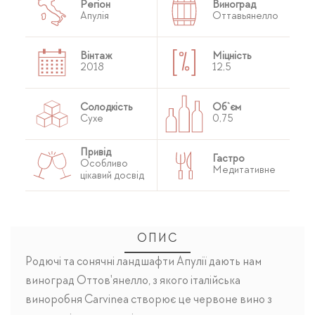
Регіон
Виноград
Апулія
Оттавьянелло
Вінтаж
Міцність
2018
12,5
Солодкість
Об`єм
Сухе
0,75
Привід
Гастро
Особливо
Медитативне
цікавий досвід
ОПИС
Родючі та сонячні ландшафти Апулії дають нам
виноград Оттов'янелло, з якого італійська
виноробня Carvinea створює це червоне вино з