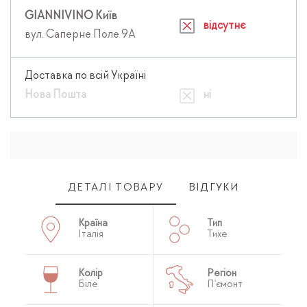
GIANNIVINO Київ
відсутнє
вул. Саперне Поле 9А
Доставка по всій Україні
Нова Пошта
ні
ДЕТАЛІ ТОВАРУ
ВІДГУКИ
Країна
Тип
Італія
Тихе
Колір
Регіон
Біле
П'ємонт