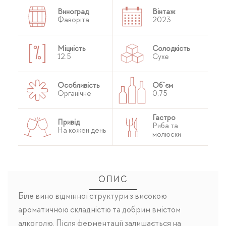
Виноград
Вінтаж
Фаворіта
2023
Міцність
Солодкість
12.5
Сухе
Особливість
Об`єм
Органічне
0,75
Гастро
Привід
Риба та
На кожен день
молюски
ОПИС
Біле вино відмінної структури з високою
ароматичною складністю та добрим вмістом
алкоголю. Після ферментації залишається на