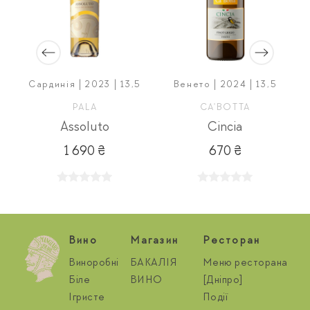
е
Сардинія | 2023 | 13,5
Венето | 2024 | 13,5
PALA
CA'BOTTA
Assoluto
Cincia
1 690 ₴
670 ₴
Вино
Магазин
Ресторан
Виноробні
БАКАЛІЯ
Меню ресторана
Біле
ВИНО
[Дніпро]
Ігристе
Події