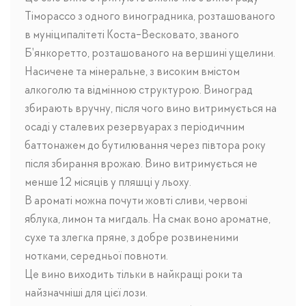
Тіморассо з одного виноградника, розташованого
в муніципалітеті Коста-Весковато, званого
Б'янкоретто, розташованого на вершині ущелини.
Насичене та мінеральне, з високим вмістом
алкоголю та відмінною структурою. Виноград
збирають вручну, після чого вино витримується на
осаді у сталевих резервуарах з періодичним
баттонажем до бутилювання через півтора року
після збирання врожаю. Вино витримується не
менше 12 місяців у пляшці у льоху.
В ароматі можна почути жовті сливи, червоні
яблука, лимон та мигдаль. На смак воно ароматне,
сухе та злегка пряне, з добре розвиненими
нотками, середньої повноти.
Це вино виходить тільки в найкращі роки та
найзначніші для цієї лози.