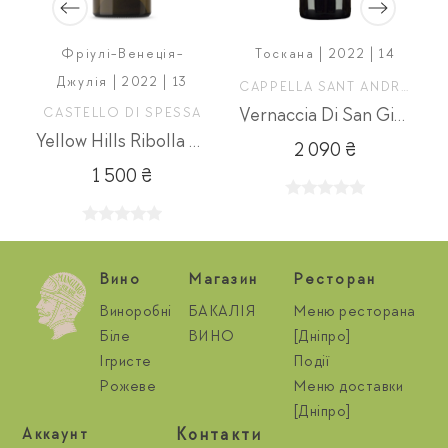
Фріулі-Венеція-
Тоскана | 2022 | 14
Джулія | 2022 | 13
CAPPELLA SANT ANDREA
CASTELLO DI SPESSA
Vernaccia Di San Gimignano Riserva Prima Luce
Yellow Hills Ribolla Gialla
2 090 ₴
1 500 ₴
Вино
Магазин
Ресторан
Виноробні
БАКАЛІЯ
Меню ресторана
Біле
ВИНО
[Дніпро]
Ігристе
Події
Рожеве
Меню доставки
[Дніпро]
Контакти
Aккаунт