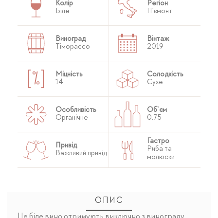
Колір
Регіон
Біле
П'ємонт
Виноград
Вінтаж
Тіморассо
2019
Міцність
Солодкість
14
Сухе
Особливість
Об`єм
Органічне
0,75
Гастро
Привід
Риба та
Важливий привід
молюски
ОПИС
Це біле вино отримують виключно з винограду