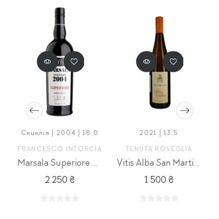
Сицилія | 2004 | 18,0
2021 | 13,5
FRANCESCO INTORCIA
TENUTA ROVEGLIA
Castagnolo
Marsala Superiore Ambra
Vitis Alba San Martino della Battaglia DOC
2 250 ₴
1 500 ₴