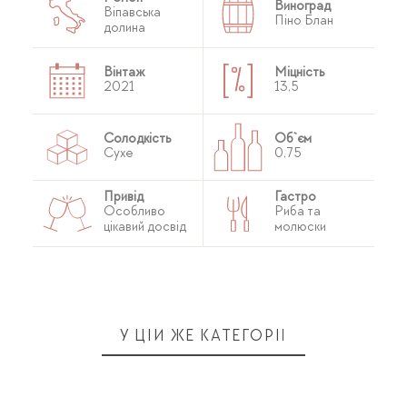
Виноград
Віпавська
Піно Блан
долина
Вінтаж
Міцність
2021
13,5
Солодкість
Об`єм
Сухе
0,75
Привід
Гастро
Особливо
Риба та
цікавий досвід
молюски
У ЦІЙ ЖЕ КАТЕГОРІЇ