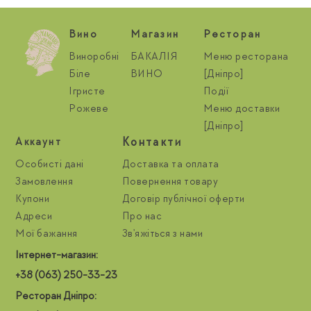
Вино
Магазин
Ресторан
Виноробні
БАКАЛІЯ
Меню ресторана
Біле
ВИНО
[Дніпро]
Ігристе
Події
Рожеве
Меню доставки
[Дніпро]
Контакти
Aккаунт
Особисті дані
Доставка та оплата
Замовлення
Повернення товару
Купони
Договір публічної оферти
Адреси
Про нас
Мої бажання
Зв'яжіться з нами
Інтернет-магазин:
+38 (063) 250-33-23
Ресторан Дніпро: