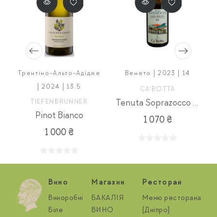
Трентіно-Альто-Адідже
Венето | 2023 | 14
| 2024 | 13.5
CA'BOTTA
TIEFENBRUNNER
Tenuta Soprazocco Garda Risling
Pinot Bianco
1 070 ₴
1 000 ₴
Вино
Магазин
Ресторан
Виноробні
БАКАЛІЯ
Меню ресторана
Біле
ВИНО
[Дніпро]