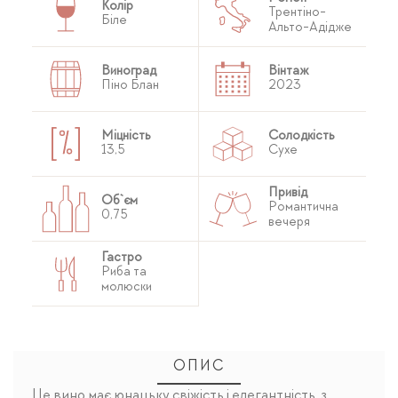
Колір
Трентіно-
Біле
Альто-Адідже
Виноград
Вінтаж
Піно Блан
2023
Міцність
Солодкість
13,5
Сухе
Привід
Об`єм
Романтична
0,75
вечеря
Гастро
Риба та
молюски
ОПИС
Це вино має юнацьку свіжість і елегантність, з