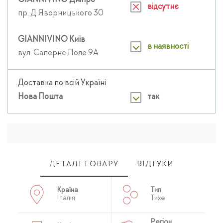
GIANNIVINO Дніпро
відсутнє
пр. Д.Яворницького 30
GIANNIVINO Київ
в наявності
вул. Саперне Поле 9А
Доставка по всій Україні
Нова Пошта
так
ДЕТАЛІ ТОВАРУ
ВІДГУКИ
Країна
Тип
Італія
Тихе
Регіон