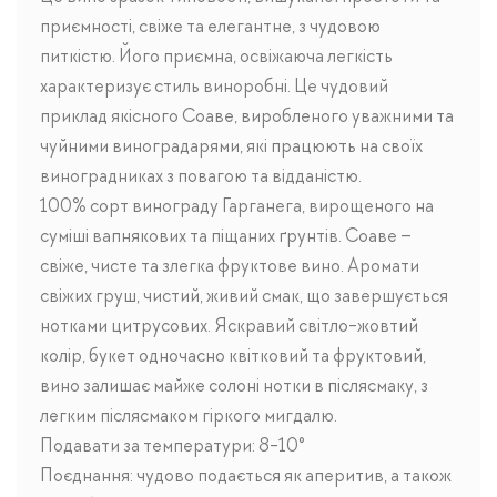
приємності, свіже та елегантне, з чудовою
питкістю. Його приємна, освіжаюча легкість
характеризує стиль виноробні. Це чудовий
приклад якісного Соаве, виробленого уважними та
чуйними виноградарями, які працюють на своїх
виноградниках з повагою та відданістю.
100% сорт винограду Гарганега, вирощеного на
суміші вапнякових та піщаних ґрунтів. Соаве –
свіже, чисте та злегка фруктове вино. Аромати
свіжих груш, чистий, живий смак, що завершується
нотками цитрусових. Яскравий світло-жовтий
колір, букет одночасно квітковий та фруктовий,
вино залишає майже солоні нотки в післясмаку, з
легким післясмаком гіркого мигдалю.
Подавати за температури: 8-10°
Поєднання: чудово подається як аперитив, а також