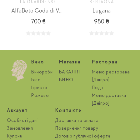
LA GUARDIENSE
BERTAGNA
AlfaBeto Coda di Volpe
Lugana
700 ₴
980 ₴
Вино
Магазин
Ресторан
Виноробні
БАКАЛІЯ
Меню ресторана
Біле
ВИНО
[Дніпро]
Ігристе
Події
Рожеве
Меню доставки
[Дніпро]
Контакти
Aккаунт
Особисті дані
Доставка та оплата
Замовлення
Повернення товару
Купони
Договір публічної оферти