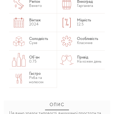
Регіон
Виноград
Венето
Гарганега
Вінтаж
Міцність
2024
12,5
Солодкість
Особливість
Сухе
Класичне
Об`єм
Привід
0,75
На кожен день
Гастро
Риба та
молюски
ОПИС
Це вино зразок типовості, вишуканої простоти та