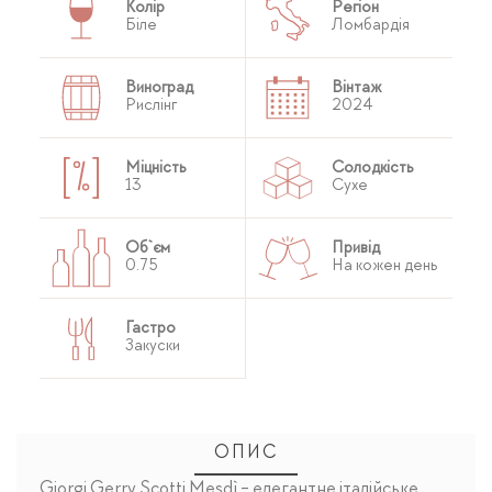
Колір
Регіон
Біле
Ломбардія
Виноград
Вінтаж
Рислінг
2024
Міцність
Солодкість
13
Сухе
Об`єм
Привід
0.75
На кожен день
Гастро
Закуски
ОПИС
Giorgi Gerry Scotti Mesdì - елегантне італійське