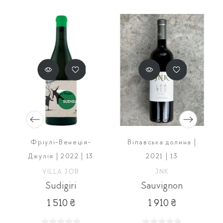
Фріулі-Венеція-
Віпавська долина |
Джулія | 2022 | 13
2021 | 13
A
VILLA JOB
JNK
Sudigiri
Sauvignon
1 510 ₴
1 910 ₴