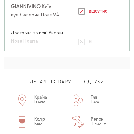
GIANNIVINO Київ
відсутнє
вул. Саперне Поле 9А
Доставка по всій Україні
Нова Пошта
ні
ДЕТАЛІ ТОВАРУ
ВІДГУКИ
Країна
Тип
Італія
Тихе
Колір
Регіон
Біле
П'ємонт