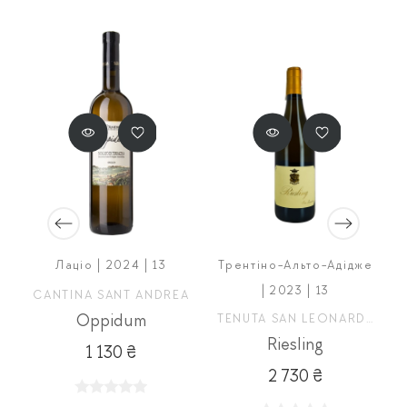
5
Лаціо | 2024 | 13
Трентіно-Альто-Адідже
| 2023 | 13
CANTINA SANT ANDREA
Oppidum
TENUTA SAN LEONARDO
Riesling
1 130 ₴
2 730 ₴