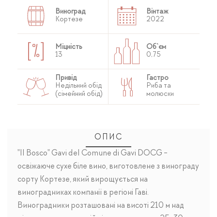
Виноград
Вінтаж
Кортезе
2022
Міцність
Об`єм
13
0,75
Привід
Гастро
Недільний обід
Риба та
(сімейний обід)
молюски
ОПИС
"Il Bosco" Gavi del Comune di Gavi DOCG -
освіжаюче сухе біле вино, виготовлене з винограду
сорту Кортезе, який вирощується на
виноградниках компанії в регіоні Гаві.
Виноградники розташовані на висоті 210 м над