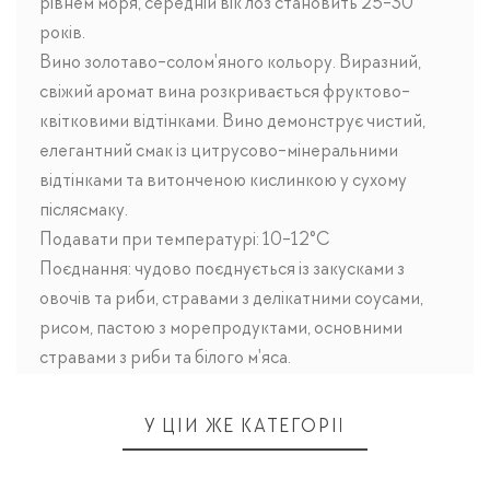
рівнем моря, середній вік лоз становить 25-30
років.
Вино золотаво-солом'яного кольору. Виразний,
свіжий аромат вина розкривається фруктово-
квітковими відтінками. Вино демонструє чистий,
елегантний смак із цитрусово-мінеральними
відтінками та витонченою кислинкою у сухому
післясмаку.
Подавати при температурі: 10-12°C
Поєднання: чудово поєднується із закусками з
овочів та риби, стравами з делікатними соусами,
рисом, пастою з морепродуктами, основними
стравами з риби та білого м'яса.
У ЦІЙ ЖЕ КАТЕГОРІЇ