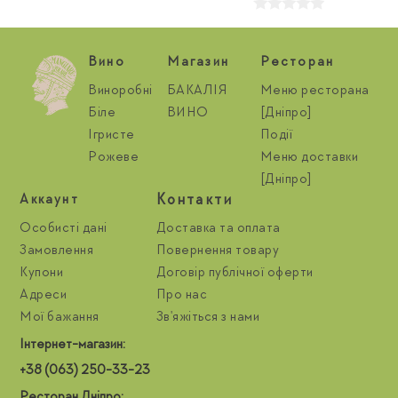
Вино
Магазин
Ресторан
Виноробні
БАКАЛІЯ
Меню ресторана
Біле
ВИНО
[Дніпро]
Ігристе
Події
Рожеве
Меню доставки
[Дніпро]
Контакти
Aккаунт
Особисті дані
Доставка та оплата
Замовлення
Повернення товару
Купони
Договір публічної оферти
Адреси
Про нас
Мої бажання
Зв'яжіться з нами
Інтернет-магазин:
+38 (063) 250-33-23
Ресторан Дніпро: