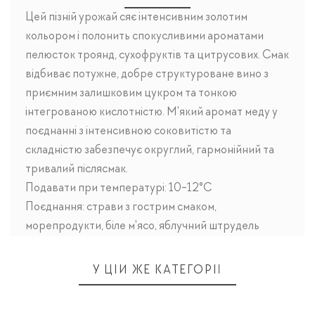
Цей пізній урожай сяє інтенсивним золотим
кольором і полонить спокусливими ароматами
пелюсток троянд, сухофруктів та цитрусових. Смак
відбиває потужне, добре структуроване вино з
приємним залишковим цукром та тонкою
інтегрованою кислотністю. М'який аромат меду у
поєднанні з інтенсивною соковитістю та
складністю забезпечує округлий, гармонійний та
тривалий післясмак.
Подавати при температурі: 10-12°C
Поєднання: страви з гострим смаком,
морепродукти, біле м'ясо, яблучний штрудель
У ЦІЙ ЖЕ КАТЕГОРІЇ