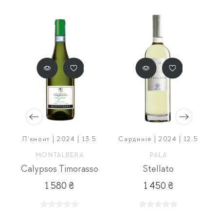
е
П'ємонт | 2024 | 13.5
Сардинія | 2024 | 12,5
MONTALBERA
PALA
Calypsos Timorasso
Stellato
 Blanc Riserva
1 580 ₴
1 450 ₴