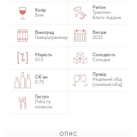
Регіон
Колір
Трентіно-
Біле
Альто-Адідже
Виноград
Вінтаж
Гевюрцтрамінер
2021
Міцність
Солодкість
10,5
Солодке
Привід
Об`єм
Недільний обід
0,75
(сімейний обід)
Гастро
Риба та
молюски
ОПИС