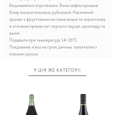
біодинамічної агротехніки. Вино нефільтроване.
Колір вина інтенсивно рубіновий. Насичений
аромат з фруктовими нотками вишні та чорносливу
в оточенні пряних нот чорного перцю, шоколаду та
ванілі.
Подавати при температурі: 14-16°C
Поєднання: м'ясо на грилі, дичина, тальятелле з
м'ясним соусом
У ЦІЙ ЖЕ КАТЕГОРІЇ