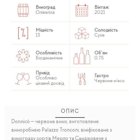
Виноград
Вінтаж
Олівелла
2021
Міцність
Солодкість
13
Сухе
Особливість
Об`єм
Біодинамічне
0,75
Привід
Гастро
Особливо
Червоне м'ясо
цікавий досвід
ОПИС
Donnicò — червоне вино, виготовлене
виноробнею Palazzo Tronconi, вініфіковане з
винограду сортів Мерло та Санджовезе з