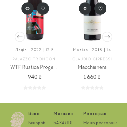
Лаціо | 2022 | 12.5
Молізе | 2018 | 14
PALAZZO TRONCONI
CLAUDIO CIPRESSI
 Riserva
WTF Rustica Progenie Rosso
Macchianera
940 ₴
1 660 ₴
Вино
Магазин
Ресторан
Виноробні
БАКАЛІЯ
Меню ресторана