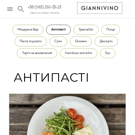
+38 (063) 250-33-23
дзвінок до інтернет-магазину
Моцарела Бар
Антипасті
Spеcialita’
Пінца
Паста та ризото
Супи
Основні
Десерти
Торти на замовлення
Італійські коктейлі
Бар
АНТИПАСТІ