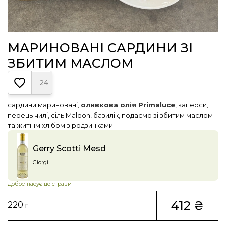
МАРИНОВАНІ САРДИНИ ЗІ
ЗБИТИМ МАСЛОМ
24
сардини мариновані,
оливкова олія Primaluce
, каперси,
перець чилі, сіль Maldon, базилік, подаємо зі збитим маслом
та житнім хлібом з родзинками
Gerry Scotti Mesd
Giorgi
Добре пасує до страви
412 ₴
220 г