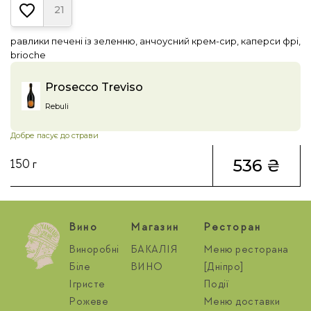
21
равлики печені із зеленню, анчоусний крем-сир, каперси фрі,
brioche
Prosecco Treviso
Rebuli
Добре пасує до страви
536 ₴
150 г
Вино
Магазин
Ресторан
Виноробні
БАКАЛІЯ
Меню ресторана
Біле
ВИНО
[Дніпро]
Ігристе
Події
Рожеве
Меню доставки