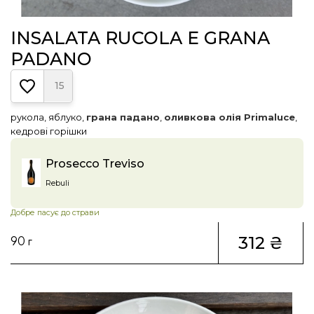
INSALATA RUCOLA E GRANA
PADANO
15
рукола, яблуко,
грана падано
,
оливкова олія Primaluce
,
кедрові горішки
Prosecco Treviso
Rebuli
Добре пасує до страви
312 ₴
90 г