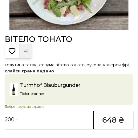
ВІТЕЛО ТОНАТО
41
телятина татакі, еспума вітело тонато, рукола, каперси фрі,
слайси грана падано
Turmhof Blauburgunder
Tiefenbrunner
Добре пасує до страви
648 ₴
200 г