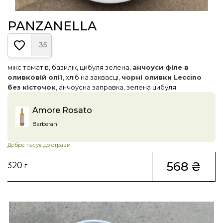
PANZANELLA
35
мікс томатів, базилік, цибуля зелена,
анчоуси філе в
оливковій олії
, хліб на заквасці,
чорні оливки Leccino
без кісточок
, анчоусна заправка, зелена цибуля
Amore Rosato
Barberani
Добре пасує до страви
568 ₴
320 г