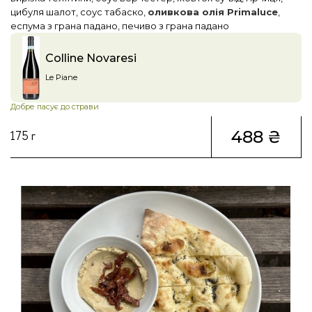
цибуля шалот, соус табаско,
оливкова олія Primaluce
,
еспума з грана падано, печиво з грана падано
Colline Novaresi
Le Piane
Добре пасує до страви
488 ₴
175 г