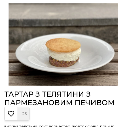
ТАРТАР З ТЕЛЯТИНИ З
ПАРМЕЗАНОВИМ ПЕЧИВОМ
25
вирізка телятини, соус ворчестер, жовток су-від, гірчиця,