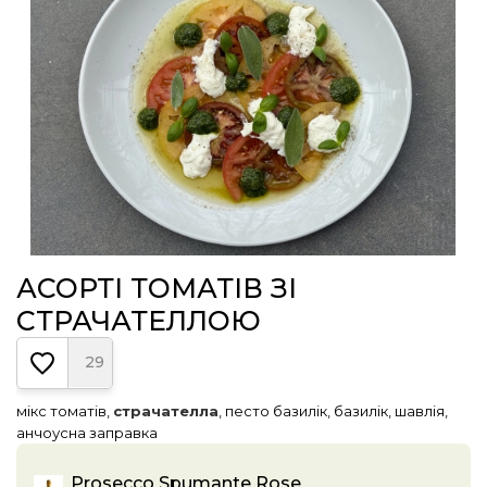
АСОРТІ ТОМАТІВ ЗІ
СТРАЧАТЕЛЛОЮ
29
мікс томатів,
страчателла
, песто базилік, базилік, шавлія,
анчоусна заправка
Prosecco Spumante Rose