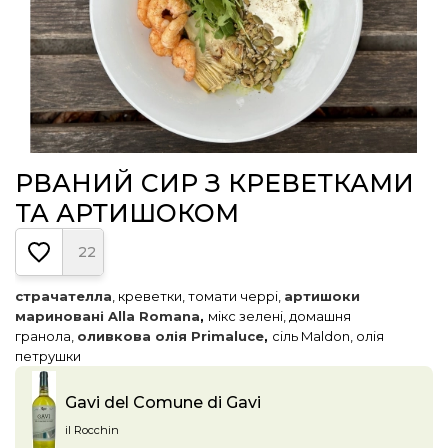
РВАНИЙ СИР З КРЕВЕТКАМИ
ТА АРТИШОКОМ
22
страчателла
, креветки, томати черрі,
артишоки
мариновані Alla Romana
,
мікс зелені, домашня
гранола,
оливкова олія Primaluce
,
сіль Maldon, олія
петрушки
Gavi del Comune di Gavi
il Rocchin