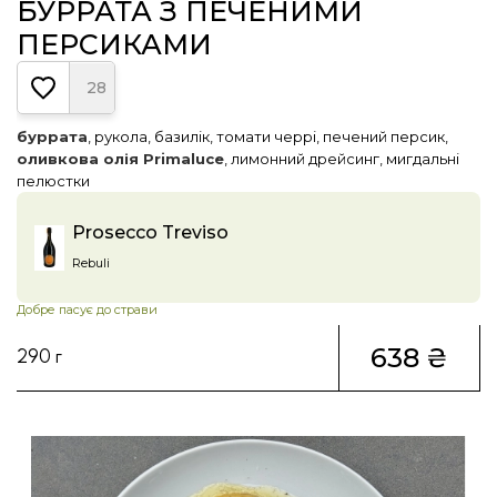
БУРРАТА З ПЕЧЕНИМИ
ПЕРСИКАМИ
28
буррата
, рукола, базилік, томати черрі, печений персик,
оливкова олія Primaluce
, лимонний дрейсинг, мигдальні
пелюстки
Prosecco Treviso
Rebuli
Добре пасує до страви
638 ₴
290 г