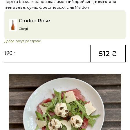
чері та базилік, заправка лимонний дрейсинг,
песто alia
genovese
, суміш фреш перцю, сіль Maldon
Crudoo Rose
Giorgi
Добре пасує до страви
512 ₴
190 г