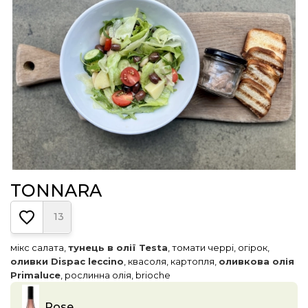
TONNARA
13
мікс салата,
тунець в олії Testa
, томати черрі, огірок,
оливки Dispac leccino
, квасоля, картопля,
оливкова олія
Primaluce
, рослинна олія, brioche
Rose