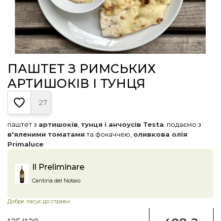
ПАШТЕТ З РИМСЬКИХ
АРТИШОКІВ І ТУНЦЯ
27
паштет з
артишоків
,
тунця і анчоусів Testa
. подаємо з
в'яленими томатами
та фокаччею,
оливкова олія
Primaluce
Il Preliminare
Cantina del Notaio
Добре пасує до страви