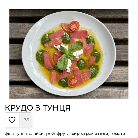
КРУДО З ТУНЦЯ
35
філе тунця, слайси грейпфрута,
сир страчатела
, томати