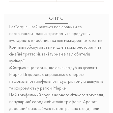
ОПИС
La Cerqua – займаються полюванням та
постачанням кращих трюфелів та продуктів
кустарного виробництва для міжнародних клієнтів.
Компанія обслуговує як мішленівські ресторани та
сімейні тратторії, так і гурманів та любителів
кулінарії.
«Cerqua» - це термін, що означає дуб на діалекті
Марке. Ці дерева є справжньою опорою
національної трюфельної індустрії, тому їх шанують
та охороняють у регіоні Марке.
Цей трюфельний соус із чорного літнього трюфеля,
популярний серед любителів трюфелів. Аромат і
деревний смак займають центральне місце, коли