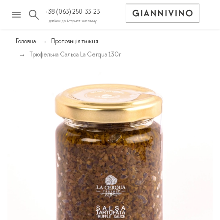
+38 (063) 250-33-23
дзвінок до інтернет-магазину
Головна
Пропозиція тижня
Трюфельна Сальса La Cerqua 130г