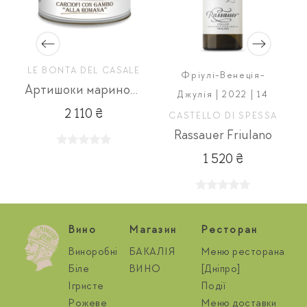
LE BONTA DEL CASALE
Фріулі-Венеція-
Артишоки мариновані Alla Romana
Джулія | 2022 | 14
2 110 ₴
CASTELLO DI SPESSA
Rassauer Friulano
1 520 ₴
Вино
Магазин
Ресторан
Виноробні
БАКАЛІЯ
Меню ресторана
Біле
ВИНО
[Дніпро]
Ігристе
Події
Рожеве
Меню доставки