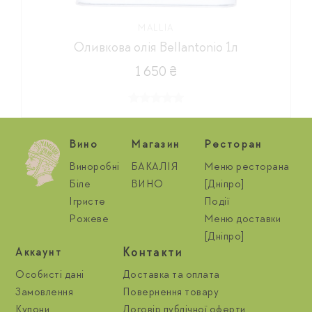
MALLIA
Оливкова олія Bellantonio 1л
1 650 ₴
Вино
Магазин
Ресторан
Виноробні
БАКАЛІЯ
Меню ресторана
Біле
ВИНО
[Дніпро]
Ігристе
Події
Рожеве
Меню доставки
[Дніпро]
Контакти
Aккаунт
Особисті дані
Доставка та оплата
Замовлення
Повернення товару
Купони
Договір публічної оферти