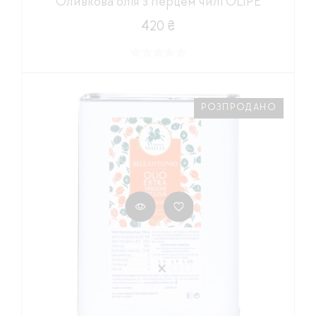
Оливкова олія з перцем чилі OLIPE
420 ₴
РОЗПРОДАНО