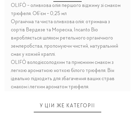
OLIFÒ - оливкова олія першого віджиму зі смаком
трюфеля. Об'єм - 0,25 мл
Органічна та чиста оливкова олія: отримана з
сортів Вердезе та Мореска, Incanto Bio
виробляється шляхом ретельного органічного
землеробства, пропонуючи чистий, натуральний
смак у кожній краплі.
OLIFÒ володієсолодким та приємним смаком з
легкою ароматною ноткою білого трюфеля. Він
ідеально підходить для збагачення ваших страв
смаком і легким ароматом трюфеля.
У ЦІЙ ЖЕ КАТЕГОРІЇ