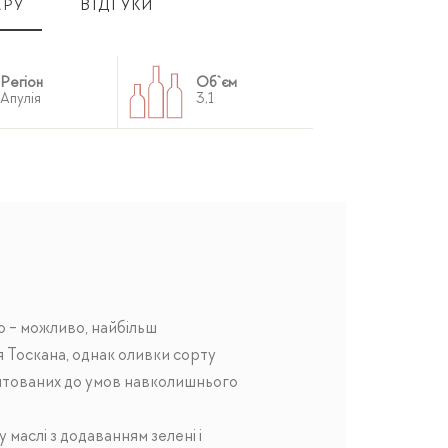
АРУ
ВІДГУКИ
Регіон
Об`єм
Апулія
3,1
о - можливо, найбільш
 Тоскана, однак оливки сорту
даптованих до умов навколишнього
 маслі з додаванням зелені і