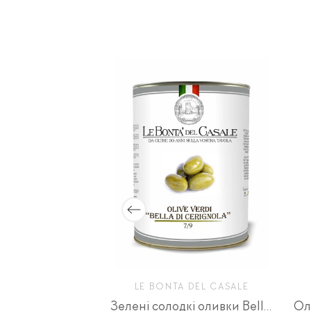
 DEL CASALE
LE BONTA DEL CASALE
Артишоки мариновані Alla Romana
Зелені солодкі оливки Bella di Cerignola