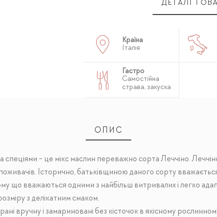
ДЕТАЛІ ТОВ
Країна
Італія
Гастро
Cамостійна
страва, закуска
ОПИС
а спеціями - це мікс маслин переважно сорта Леччіно. Леччін
поживачів. Історично, батьківщиною даного сорту вважається
 тому що вважаються одними з найбільш витривалих і легко а
озміру з делікатним смаком.
рані вручну і замариновані без кісточок в якісному рослинному