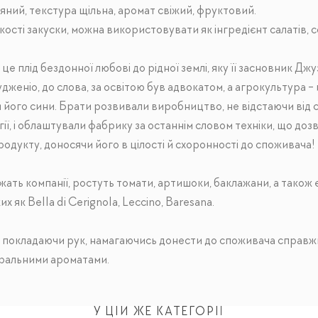
яний, текстура щільна, аромат свіжий, фруктовий.
кості закуски, можна використовувати як інгредієнт салатів, с
 це плід бездонної любові до рідної землі, яку її засновник Джу
Еудженіо, до слова, за освітою був адвокатом, а агрокультура 
 його сини. Брати розвивали виробництво, не відстаючи від с
ї, і облаштували фабрику за останнім словом техніки, що до
одукту, доносячи його в цілості й схоронності до споживача!
жать компанії, ростуть томати, артишоки, баклажани, а також 
их як Bella di Cerignola, Leccino, Baresana.
е покладаючи рук, намагаючись донести до споживача справжні
ральними ароматами.
У ЦІЙ ЖЕ КАТЕГОРІЇ