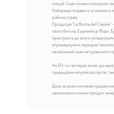
спецій. Смак оливок солодкий, пр
Найкраще
подавати ці оливки в я
рибних страв.
Продукція "Le Bontа del Casale" -
свого батька, Еудженіо ді Фідіо. 
пристрасть до якого успадкували
впроваджуючи передові технологі
незайманий смак натурального пр
На 50-ти гектарах землі, що нале
традиційних апулійскіх сортів, так
День за днем ​​компанія працює н
наповнюючи кожен продукт міне