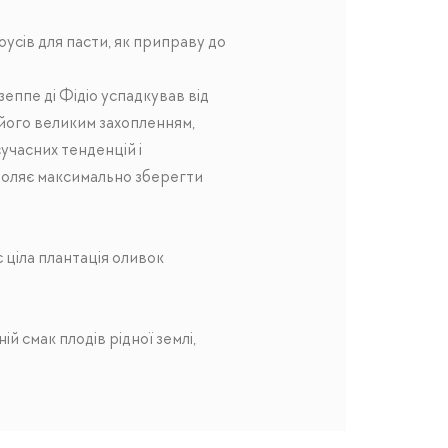
оусів для пасти, як приправу до
зеппе ді Фідіо успадкував від
- його великим захопленням,
учасних тенденцій і
зволяє максимально зберегти
є ціла плантація оливок
й смак плодів рідної землі,