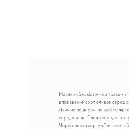
Маслини без кісточки з травами т
впізнаваний сорт оливок серед с
Леччіно поширені по всій Італії,
середовища. Плоди середнього р
Чорні оливки сорту «Леччіно», зіб