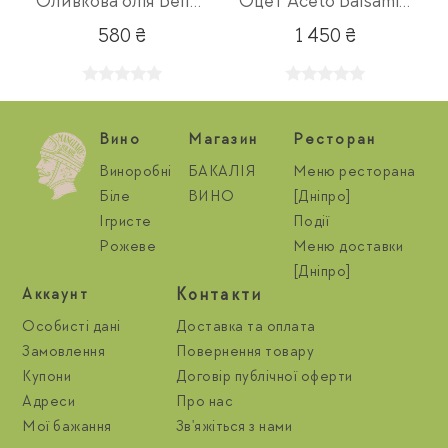
Оливкова олія Bellantonio
Оцет Aceto Balsamico Famiglia
580 ₴
1 450 ₴
Вино
Магазин
Ресторан
Виноробні
БАКАЛІЯ
Меню ресторана
Біле
ВИНО
[Дніпро]
Ігристе
Події
Рожеве
Меню доставки
[Дніпро]
Контакти
Aккаунт
Особисті дані
Доставка та оплата
Замовлення
Повернення товару
Купони
Договір публічної оферти
Адреси
Про нас
Мої бажання
Зв'яжіться з нами