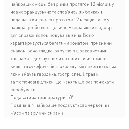
найкращих місць. Витримка протягом 12 місяців у
нових французьких та слов'янських бочках, і
подальша витримка протягом 12 місяців лише у
найкращих бочках. Це вино – справжній шедевр
для справжніх поціновувачів вина. Воно
характеризується багатим ароматом і приємним
смаком, воно гладке, округле, з шовковистими
танінами, з домінуючими нотами сливи, темної
вишні та сухофруктів, шоколаду, відтінком ванілі, за
якими йдуть гвоздика, гострі спеції, трави
та тютюнові відтінки, що манять ще раз понюхати і
спробувати.
Подавати за температури: 18°
Поєднання: найкраще поєднується з червоним
м'ясом та зрілими сирами