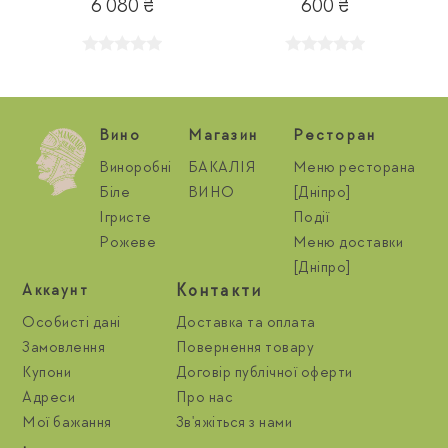
6 080 ₴
600 ₴
Вино
Магазин
Ресторан
Виноробні
БАКАЛІЯ
Меню ресторана
Біле
ВИНО
[Дніпро]
Ігристе
Події
Рожеве
Меню доставки
[Дніпро]
Контакти
Aккаунт
Особисті дані
Доставка та оплата
Замовлення
Повернення товару
Купони
Договір публічної оферти
Адреси
Про нас
Мої бажання
Зв'яжіться з нами