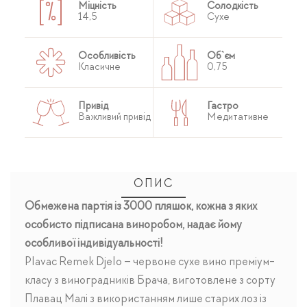
Міцність
Солодкість
14,5
Сухе
Особливість
Об`єм
Класичне
0,75
Привід
Гастро
Важливий привід
Медитативне
ОПИС
Обмежена партія із 3000 пляшок, кожна з яких
особисто підписана виноробом, надає йому
особливої ​​індивідуальності!
Plavac Remek Djelo – червоне сухе вино преміум-
класу з виноградників Брача, виготовлене з сорту
Плавац Малі з використанням лише старих лоз із