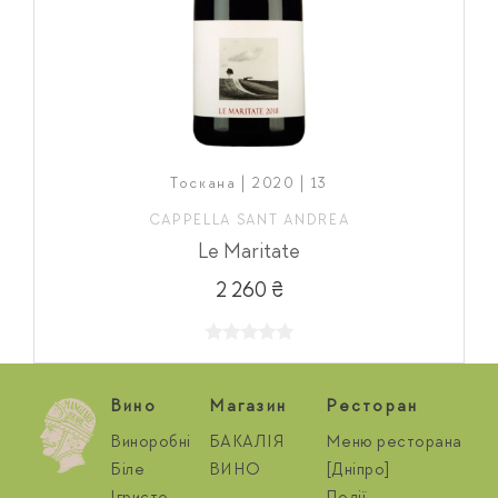
Тоскана | 2020 | 13
CAPPELLA SANT ANDREA
Le Maritate
2 260 ₴
Вино
Магазин
Ресторан
Виноробні
БАКАЛІЯ
Меню ресторана
Біле
ВИНО
[Дніпро]