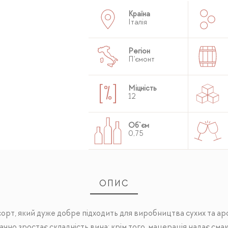
Країна
Італія
Регіон
П'ємонт
Міцність
12
Об`єм
0,75
ОПИС
орт, який дуже добре підходить для виробництва сухих та ар
ачно зростає складність вина; крім того, мацерація надає смак