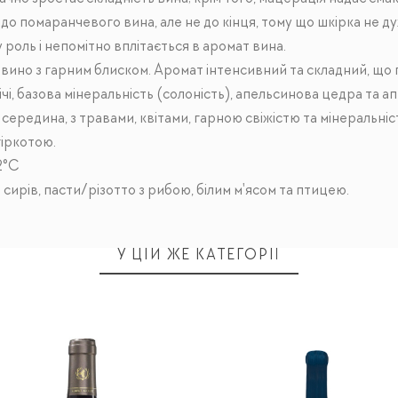
до помаранчевого вина, але не до кінця, тому що шкірка не ду
 роль і непомітно вплітається в аромат вина.
вино з гарним блиском. Аромат інтенсивний та складний, що п
 лічі, базова мінеральність (солоність), апельсинова цедра та 
середина, з травами, квітами, гарною свіжістю та мінеральніс
гіркотою.
2°C
 сирів, пасти/різотто з рибою, білим м'ясом та птицею.
У ЦІЙ ЖЕ КАТЕГОРІЇ