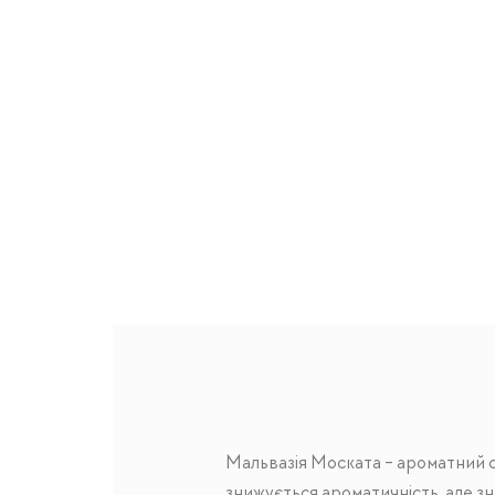
Мальвазія Моската - ароматний с
знижується ароматичність, але зн