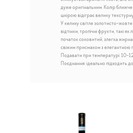
дуже оригінальним. Колір ближче 
шкірою відіграє велику текстурну
У келиху світле золотисто-жовте 
відтінки, тропічні фрукти, такі як
початок соковитий, злегка жирна 
свіжим присмаком з елегантною 
Подавати при температурі: 10-1
Поєднання: ідеально підходить до