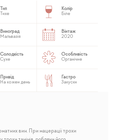
Тип
Колір
Тихе
Біле
Виноград
Вінтаж
Мальвазія
2020
Солодкість
Особливість
Сухе
Органічне
Привід
Гастро
На кожен день
Закуски
оматних вин. При мацерації трохи
у трохи танінів, роблячи його