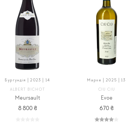
Бургундія | 2023 | 14
Марке | 2025 | 13
ALBERT BICHOT
CIU CIU
Meursault
Evoe
8 800 ₴
670 ₴