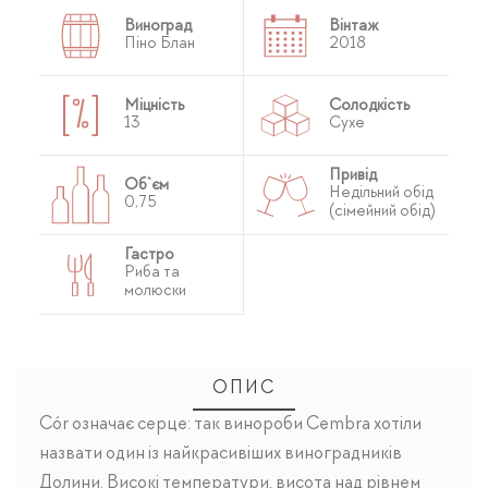
Виноград
Вінтаж
Піно Блан
2018
Міцність
Солодкість
13
Сухе
Привід
Об`єм
Недільний обід
0,75
(сімейний обід)
Гастро
Риба та
молюски
ОПИС
Cór означає серце: так винороби Cembra хотіли
назвати один із найкрасивіших виноградників
Долини. Високі температури, висота над рівнем