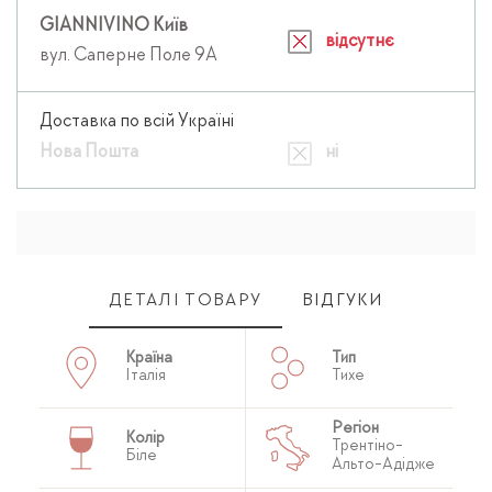
GIANNIVINO Київ
відсутнє
вул. Саперне Поле 9А
Доставка по всій Україні
Нова Пошта
ні
ДЕТАЛІ ТОВАРУ
ВІДГУКИ
Країна
Тип
Італія
Тихе
Регіон
Колір
Трентіно-
Біле
Альто-Адідже