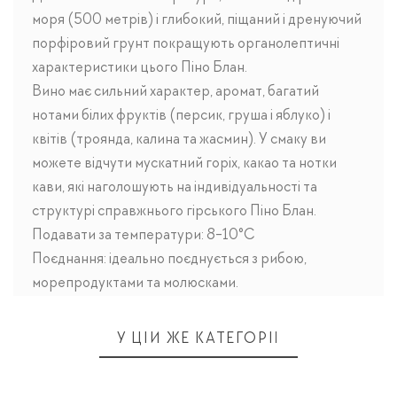
моря (500 метрів) і глибокий, піщаний і дренуючий
порфіровий грунт покращують органолептичні
характеристики цього Піно Блан.
Вино має сильний характер, аромат, багатий
нотами білих фруктів (персик, груша і яблуко) і
квітів (троянда, калина та жасмин). У смаку ви
можете відчути мускатний горіх, какао та нотки
кави, які наголошують на індивідуальності та
структурі справжнього гірського Піно Блан.
Подавати за температури: 8-10°C
Поєднання: ідеально поєднується з рибою,
морепродуктами та молюсками.
У ЦІЙ ЖЕ КАТЕГОРІЇ