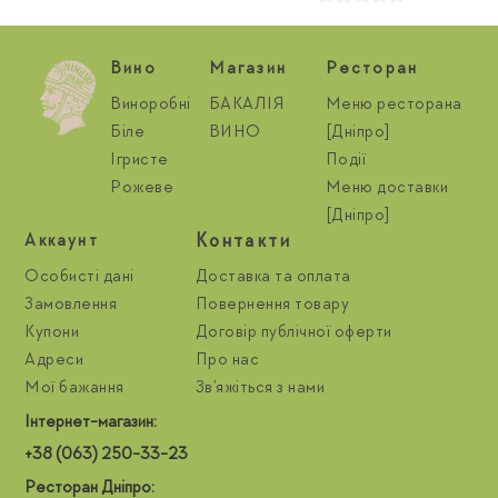
Вино
Магазин
Ресторан
Виноробні
БАКАЛІЯ
Меню ресторана
Біле
ВИНО
[Дніпро]
Ігристе
Події
Рожеве
Меню доставки
[Дніпро]
Контакти
Aккаунт
Особисті дані
Доставка та оплата
Замовлення
Повернення товару
Купони
Договір публічної оферти
Адреси
Про нас
Мої бажання
Зв'яжіться з нами
Інтернет-магазин:
+38 (063) 250-33-23
Ресторан Дніпро: