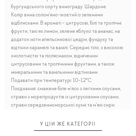
бургундського сорту винограду: Шардоне.
Колір вина солом'яно-жовтий із зеленими
відблисками. В ароматі - цитрусові, білі та тропічні
фрукти, такі як лимон, зелене яблуко та ананас, на
додаток ноти апельсинової цедри, фундуку та
відтінки карамелі та ванілі. Середнє тіло, з високою
кислотністю та післясмаком, відміченим
цитрусовими та тропічними фруктами, а також
мінеральними та ванільними відтінками.
Подавати при температурі: 10-12°C
Поєднання: смажене біле м'ясо з легкими соусами,
страви з морепродуктів із цитрусовими соусами,
страви середземноморської кухні та м'які сири.
У ЦІЙ ЖЕ КАТЕГОРІЇ