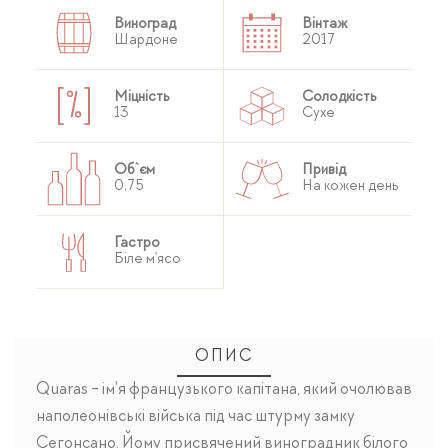
Виноград
Вінтаж
Шардоне
2017
Міцність
Солодкість
13
Сухе
Об`єм
Привід
0,75
На кожен день
Гастро
Біле м'ясо
ОПИС
Quaras - ім'я французького капітана, який очолював
наполеонівські війська під час штурму замку
Сегонсано. Йому присвячений виноградник білого