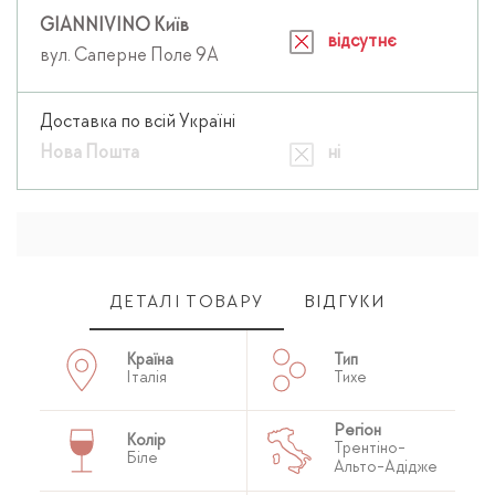
GIANNIVINO Київ
відсутнє
вул. Саперне Поле 9А
Доставка по всій Україні
Нова Пошта
ні
ДЕТАЛІ ТОВАРУ
ВІДГУКИ
Країна
Тип
Італія
Тихе
Регіон
Колір
Трентіно-
Біле
Альто-Адідже