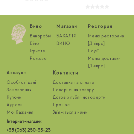
Вино
Магазин
Ресторан
Виноробні
БАКАЛІЯ
Меню ресторана
Біле
ВИНО
[Дніпро]
Ігристе
Події
Рожеве
Меню доставки
[Дніпро]
Контакти
Aккаунт
Особисті дані
Доставка та оплата
Замовлення
Повернення товару
Купони
Договір публічної оферти
Адреси
Про нас
Мої бажання
Зв'яжіться з нами
Інтернет-магазин:
+38 (063) 250-33-23