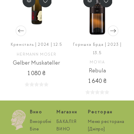
Кремсталь | 2024 | 12.5
Горишка Брда | 2023 |
13,5
HERMANN MOSER
Gelber Muskateller
MOVIA
Rebula
1 080 ₴
1 640 ₴
Вино
Магазин
Ресторан
Виноробні
БАКАЛІЯ
Меню ресторана
Біле
ВИНО
[Дніпро]