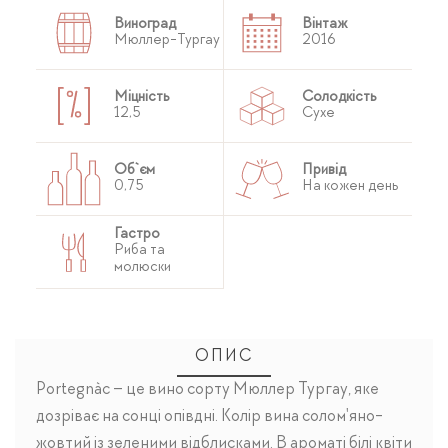
Виноград
Вінтаж
Мюллер-Тургау
2016
Міцність
Солодкість
12,5
Сухе
Об`єм
Привід
0,75
На кожен день
Гастро
Риба та
молюски
ОПИС
Portegnàc – це вино сорту Мюллер Тургау, яке
дозріває на сонці опівдні. Колір вина солом'яно-
жовтий із зеленими відблисками. В ароматі білі квіти