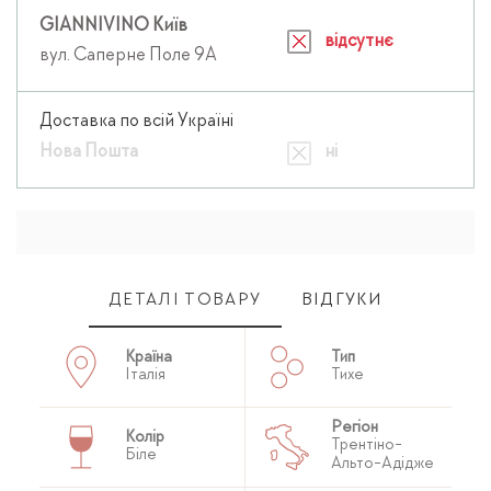
GIANNIVINO Київ
відсутнє
вул. Саперне Поле 9А
Доставка по всій Україні
Нова Пошта
ні
ДЕТАЛІ ТОВАРУ
ВІДГУКИ
Країна
Тип
Італія
Тихе
Регіон
Колір
Трентіно-
Біле
Альто-Адідже