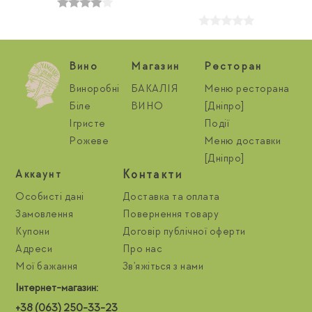
Вино
Магазин
Ресторан
Виноробні
БАКАЛІЯ
Меню ресторана
Біле
ВИНО
[Дніпро]
Ігристе
Події
Рожеве
Меню доставки
[Дніпро]
Контакти
Aккаунт
Особисті дані
Доставка та оплата
Замовлення
Повернення товару
Купони
Договір публічної оферти
Адреси
Про нас
Мої бажання
Зв'яжіться з нами
Інтернет-магазин:
+38 (063) 250-33-23