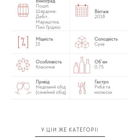
Виноград
Пошіп,
Шардоне,
Вінтаж
Дебіт,
2018
Мараштіна,
Піно Гріджіо
Міцність
Солодкість
13
Сухе
Особливість
Об`єм
Класичне
0,75
Привід
Гастро
Недільний обід
Риба та
(сімейний обід)
молюски
У ЦІЙ ЖЕ КАТЕГОРІЇ