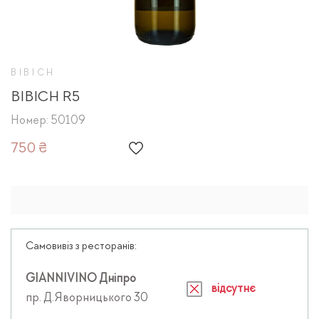
BIBICH
BIBICH R5
Номер: 50109
750 ₴
Самовивіз з ресторанів:
GIANNIVINO Дніпро
відсутнє
пр. Д.Яворницького 30