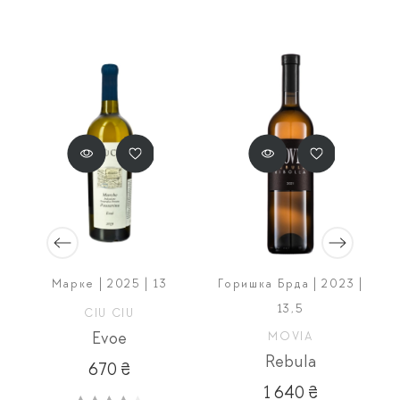
Марке | 2025 | 13
Горишка Брда | 2023 |
13,5
CIU CIU
 DOC
Evoe
MOVIA
Rebula
670 ₴
1 640 ₴