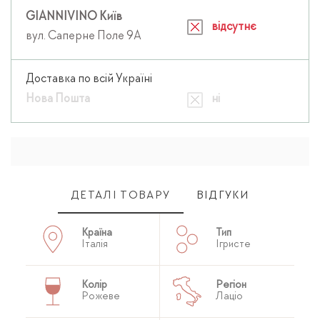
GIANNIVINO Київ
відсутнє
вул. Саперне Поле 9А
Доставка по всій Україні
Нова Пошта
ні
ДЕТАЛІ ТОВАРУ
ВІДГУКИ
Країна
Тип
Італія
Ігристе
Колір
Регіон
Рожеве
Лаціо