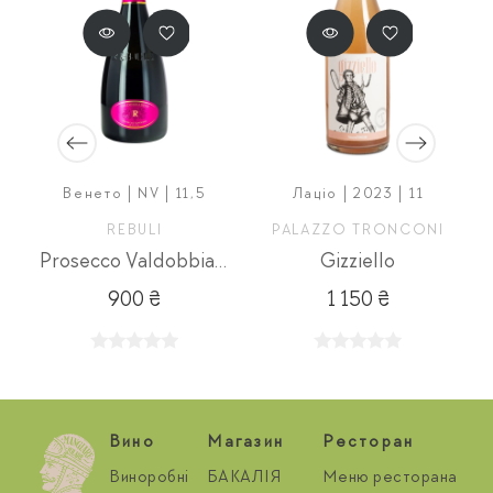
8
Венето | NV | 11,5
Лаціо | 2023 | 11
REBULI
PALAZZO TRONCONI
o Rose
Prosecco Valdobbiadene Settegrammi
Gizziello
900 ₴
1 150 ₴
Вино
Магазин
Ресторан
Виноробні
БАКАЛІЯ
Меню ресторана