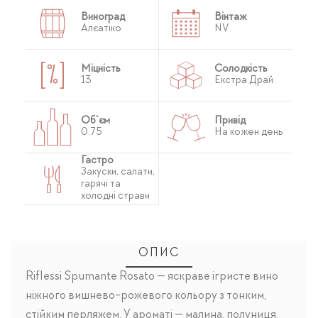
Виноград
Вінтаж
Алєатіко
NV
Міцність
Солодкість
13
Екстра Драй
Об`єм
Привід
0.75
На кожен день
Гастро
Закуски, салати,
гарячі та
холодні страви
ОПИС
Riflessi Spumante Rosato — яскраве ігристе вино
ніжного вишнево-рожевого кольору з тонким,
стійким перляжем. У ароматі — малина, полуниця,