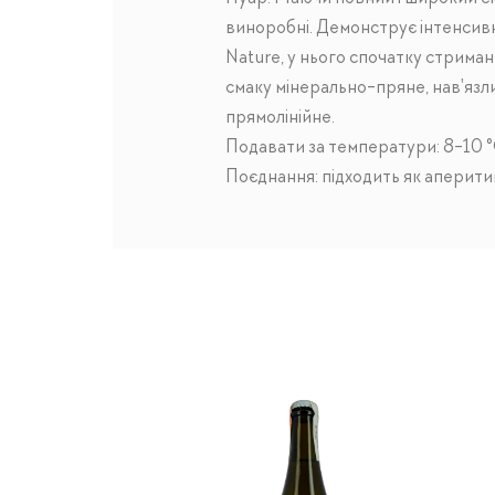
виноробні. Демонструє інтенсивн
Nature, у нього спочатку стримани
смаку мінерально-пряне, нав'язлив
прямолінійне.
Подавати за температури: 8-10 
Поєднання: підходить як аперитив, 