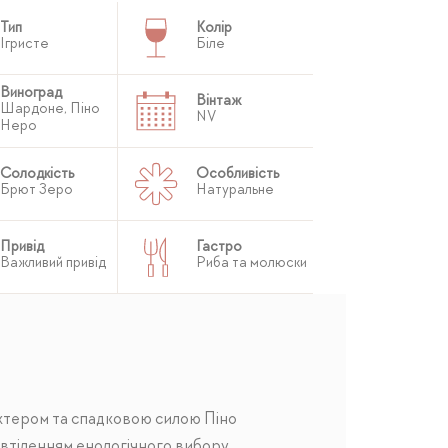
Тип
Колір
Ігристе
Біле
Виноград
Вінтаж
Шардоне, Піно
NV
Неро
Солодкість
Особливість
Брют Зеро
Натуральне
Привід
Гастро
Важливий привід
Риба та молюски
актером та спадковою силою Піно
 втіленням енологічного вибору