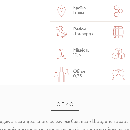
Країна
Італія
Регіон
Ломбардія
Міцність
12,5
Об`єм
0,75
ОПИС
ароджується з ідеального союзу між балансом Шардоне та хар
ак, урівноважену виражену кислотність, це вино є ідеальним