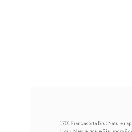
1701 Franciacorta Brut Nature н
Нуар. Маючи повний і широкий см