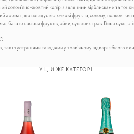
ий солом'яно-жовтий колір із зеленими відблисками та тонки
й аромат, що нагадує кісточкові фрукти, солому, польові квіти 
е, багато насіння фруктів, айви, сушених трав. Вино сухе, сті
°C
так і з устрицями та мідіями у трав'яному відварі з білого вин
У ЦІЙ ЖЕ КАТЕГОРІЇ