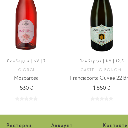
Ломбардія | NV | 7
Ломбардія | NV | 12,5
GIORGI
CASTELLO BONOMI
Moscarosa
Franciacorta Cuvee 22 B
830 ₴
1 880 ₴
Ресторан
Aккаунт
Контакти