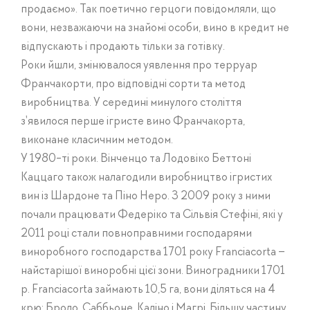
продаємо». Так поетично герцоги повідомляли, що
вони, незважаючи на знайомі особи, вино в кредит не
відпускають і продають тільки за готівку.
Роки йшли, змінювалося уявлення про терруар
Франчакорти, про відповідні сорти та метод
виробництва. У середині минулого століття
з'явилося перше ігристе вино Франчакорта,
виконане класичним методом.
У 1980-ті роки. Вінченцо та Лодовіко Беттоні
Каццаго також налагодили виробництво ігристих
вин із Шардоне та Піно Неро. З 2009 року з ними
почали працювати Федеріко та Сільвія Стефіні, які у
2011 році стали повноправними господарями
виноробного господарства 1701 року Franciacorta –
найстарішої виноробні цієї зони. Виноградники 1701
р. Franciacorta займають 10,5 га, вони діляться на 4
крю: Броло, Саббьоне, Каліно і Магрі. Більшу частину