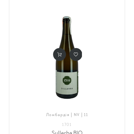
Ломбардія | NV | 11
1701
Sullerba BIO