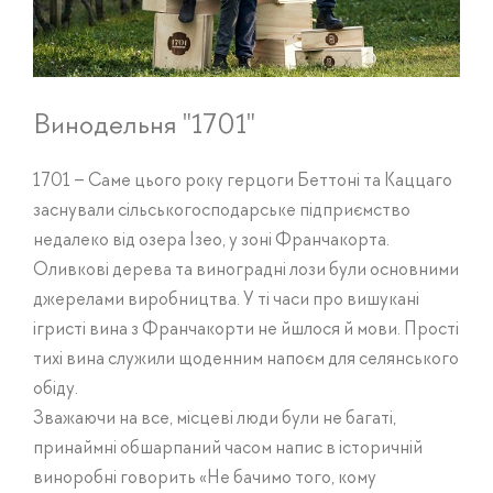
Винодельня "1701"
1701 – Саме цього року герцоги Беттоні та Каццаго
заснували сільськогосподарське підприємство
недалеко від озера Ізео, у зоні Франчакорта.
Оливкові дерева та виноградні лози були основними
джерелами виробництва. У ті часи про вишукані
ігристі вина з Франчакорти не йшлося й мови. Прості
тихі вина служили щоденним напоєм для селянського
обіду.
Зважаючи на все, місцеві люди були не багаті,
принаймні обшарпаний часом напис в історичній
виноробні говорить «Не бачимо того, кому