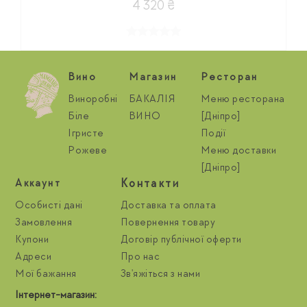
4 320 ₴
Вино
Магазин
Ресторан
Виноробні
БАКАЛІЯ
Меню ресторана
Біле
ВИНО
[Дніпро]
Ігристе
Події
Рожеве
Меню доставки
[Дніпро]
Контакти
Aккаунт
Особисті дані
Доставка та оплата
Замовлення
Повернення товару
Купони
Договір публічної оферти
Адреси
Про нас
Мої бажання
Зв'яжіться з нами
Інтернет-магазин: