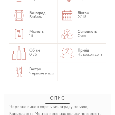
Виноград
Вінтаж
Бобаль
2018
Міцність
Солодкість
13
Сухе
Об`єм
Привід
0,75
На кожен день
Гастро
Червоне м'ясо
ОПИС
Червоне вино з сортів винограду Бовале,
Каньюларі та Моніка, воно має велику прозорість,