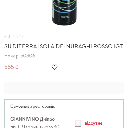
SU'ENTU
SU'DITERRA ISOLA DEI NURAGHI ROSSO IGT
Номер: 50806
585 ₴
Самовивіз з ресторанів:
GIANNIVINO Дніпро
відсутнє
пр. Д.Яворницького 30