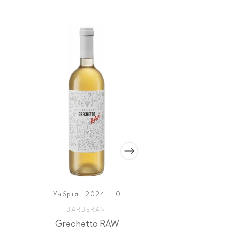
Умбрія | 2024 | 10
Трентіно-Альто-А
15
BARBERANI
Grechetto RAW
TIEFENB