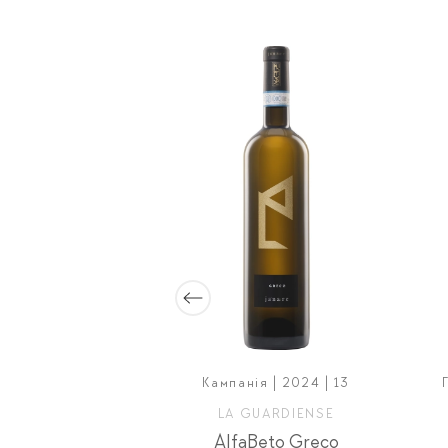
нія | 2025 | 14
Кампанія | 2024 | 13
 MONTI
LA GUARDIENSE
a Rocca
AlfaBeto Greco