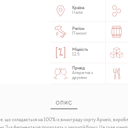
Країна
Італія
Регіон
П'ємонт
Міцність
12,5
Привід
Аперетив з
друзями
ОПИС
, що складається на 100% із винограду сорту Арнеїс, вироб
ому 2-а ферментація проходить у закритій бочці. Це сухе шамп