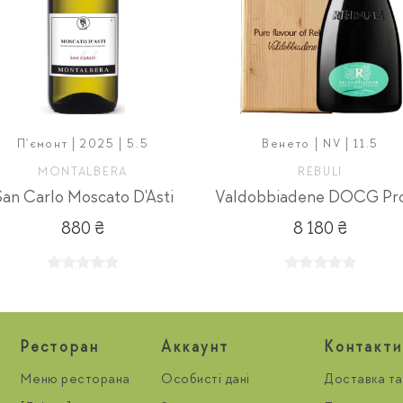
П'ємонт | 2025 | 5.5
Венето | NV | 11.5
MONTALBERA
REBULI
an Carlo Moscato D'Asti
880 ₴
8 180 ₴
Ресторан
Aккаунт
Контакти
Меню ресторана
Особисті дані
Доставка та