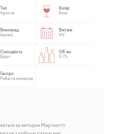
Тип
Колір
Ігристе
Біле
Виноград
Вінтаж
Арнеіс
NV
Солодкість
Об`єм
Брют
0,75
Гастро
Риба та молюски
ляється за методом Мартінотті
анське з дрібною іскрою має