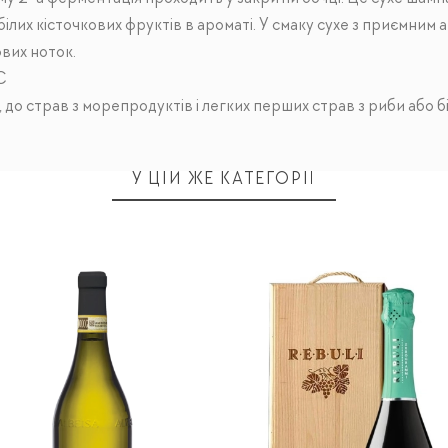
 білих кісточкових фруктів в ароматі. У смаку сухе з приємним 
вих ноток.
C
 до страв з морепродуктів і легких перших страв з риби або бі
У ЦІЙ ЖЕ КАТЕГОРІЇ