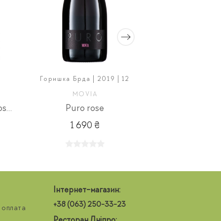
Горишка Брда | 2019 | 12
Ломбардія | 
MOVIA
CASTELLO
Valdobbiadene DOCG Prosecco Zerogrammi 3л
Puro rose
Franciacorta C
1 690 ₴
1 88
Інтернет-магазин:
+38 (063) 250-33-23
 оплата
Ресторан Дніпро: