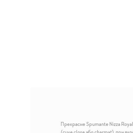
Прекрасне Spumante Nizza Royale
(cuve close або charmat), при як