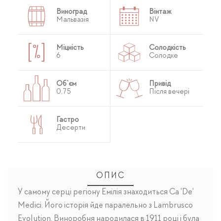
Виноград
Вінтаж
Мальвазія
NV
Міцність
Солодкість
6
Солодке
Об`єм
Привід
0,75
Після вечері
Гастро
Десерти
ОПИС
У самому серці регіону Емілія знаходиться Ca 'De'
Medici. Його історія йде паралельно з Lambrusco
Evolution. Виноробня народилася в 1911 році і була