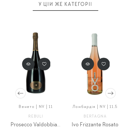
У ЦІЙ ЖЕ КАТЕГОРІЇ
|
Венето | NV | 11
Ломбардія | NV | 11,5
REBULI
BERTAGNA
Prosecco Valdobbiadene Extra dry
Ivo Frizzante Rosato