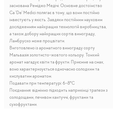
заснована Реміджо Медічі. Основне достоїнство
Ca 'De' Medici полягає в тому, що вони постійно
інвестують у якість. Завдяки постійним науковим
дослідженням найкращих технологій виробництва,
а також добору найкращих сортів винограду,
Ламбруско може процвітати.
Виготовлено із ароматного винограду сорту
Мальвазія золотисто-жовтого кольору. Тонкий
аромат нагадує квіти та фрукти. Приємне на смак,
воно характеризується одночасно солодким та
кислуватим ароматом.
Подавати при температурі: 6-8°C
Поєднання: відмінно підходить наприкінці трапези з
солодощами, печивом кантуччі, фруктами та
сухофруктами.