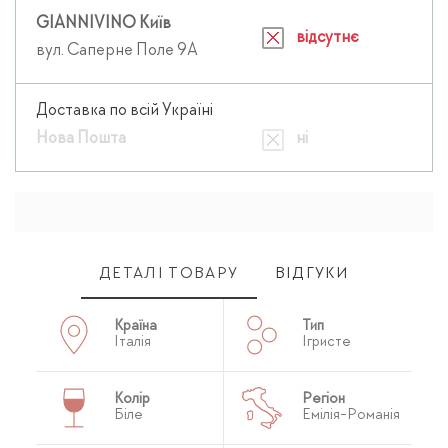
GIANNIVINO Київ
відсутнє
вул. Саперне Поле 9А
Доставка по всій Україні
Нова Пошта
ні
ДЕТАЛІ ТОВАРУ
ВІДГУКИ
Країна
Тип
Італія
Ігристе
Колір
Регіон
Біле
Емілія-Романія