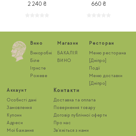
2 240 ₴
660 ₴
Вино
Магазин
Ресторан
Виноробні
БАКАЛІЯ
Меню ресторана
Біле
ВИНО
[Дніпро]
Ігристе
Події
Рожеве
Меню доставки
[Дніпро]
Контакти
Aккаунт
Особисті дані
Доставка та оплата
Замовлення
Повернення товару
Купони
Договір публічної оферти
Адреси
Про нас
Мої бажання
Зв'яжіться з нами