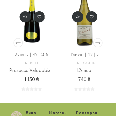
Венето | NV | 11,5
П'ємонт | NV | 5
REBULI
IL ROCCHIN
Prosecco Valdobbiadene Rive Fonso
L'Amee
1 130 ₴
740 ₴
Вино
Магазин
Ресторан