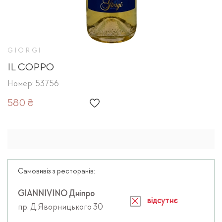
GIORGI
IL COPPO
Номер: 53756
580 ₴
Самовивіз з ресторанів:
GIANNIVINO Дніпро
відсутнє
пр. Д.Яворницького 30