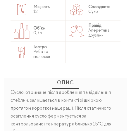
Міцність
Солодкість
12
Сухе
Привід
Об`єм
Аперетив з
0,75
друзями
Гастро
Риба та
молюски
ОПИС
Сусло, отримане після дроблення та відділення
стеблин, залишається в контакті зі шкіркою
протягом короткої мацерації. Після статичного
освітлення сусло ферментується за
контрольованої температури близько 15°C для