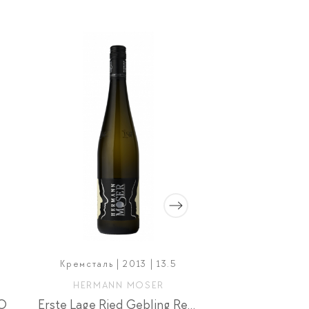
Кремсталь | 2013 | 13.5
Лаціо | 20
HERMANN MOSER
PALAZZO T
IO
Erste Lage Ried Gebling Reserve
Frege