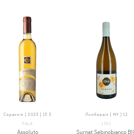
Сардинія | 2023 | 13,5
Ломбардія | NV | 12
PALA
1701
Assoluto
Surnat Sebinobianco B