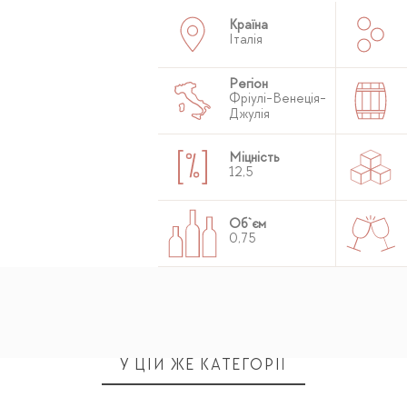
Країна
Італія
Регіон
Фріулі-Венеція-
Джулія
Міцність
12,5
Об`єм
0,75
У ЦІЙ ЖЕ КАТЕГОРІЇ