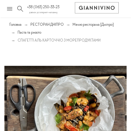
+38 (063) 250-33-23
дзвінок до інтернет-магазину
Головна
РЕСТОРАН ДНІПРО
Меню ресторана [Дніпро]
Паста та ризото
СПАГЕТТІ АЛЬ КАРТОЧЧІО З МОРЕПРОДУКТАМИ