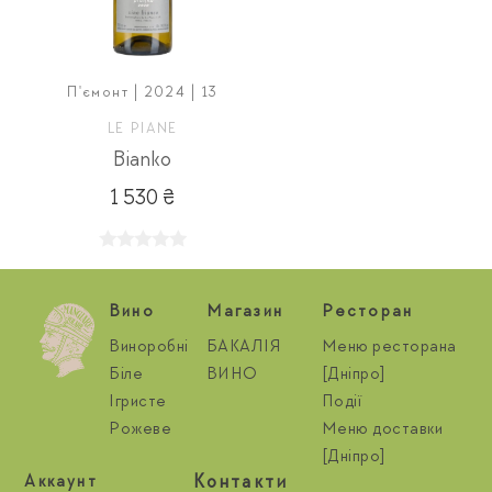
П'ємонт | 2024 | 13
LE PIANE
Bianko
1 530 ₴
Вино
Магазин
Ресторан
Виноробні
БАКАЛІЯ
Меню ресторана
Біле
ВИНО
[Дніпро]
Ігристе
Події
Рожеве
Меню доставки
[Дніпро]
Контакти
Aккаунт