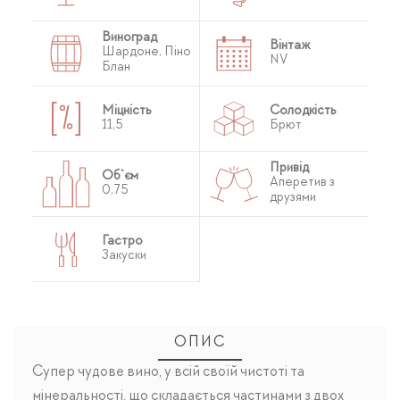
Виноград
Вінтаж
Шардоне, Піно
NV
Блан
Міцність
Солодкість
11,5
Брют
Привід
Об`єм
Аперетив з
0,75
друзями
Гастро
Закуски
ОПИС
Супер чудове вино, у всій своїй чистоті та
мінеральності, що складається частинами з двох