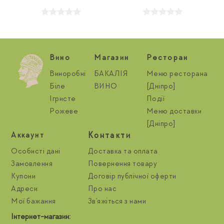
Вино
Магазин
Ресторан
Виноробні
БАКАЛІЯ
Меню ресторана
Біле
ВИНО
[Дніпро]
Ігристе
Події
Рожеве
Меню доставки
[Дніпро]
Контакти
Aккаунт
Особисті дані
Доставка та оплата
Замовлення
Повернення товару
Купони
Договір публічної оферти
Адреси
Про нас
Мої бажання
Зв'яжіться з нами
Інтернет-магазин: