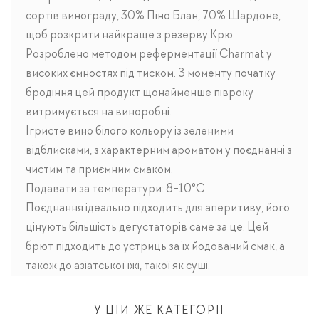
сортів винограду, 30% Піно Блан, 70% Шардоне,
щоб розкрити найкраще з резерву Крю.
Розроблено методом реферментації Charmat у
високих ємностях під тиском. З моменту початку
бродіння цей продукт щонайменше півроку
витримується на виноробні.
Ігристе вино білого кольору із зеленими
відблисками, з характерним ароматом у поєднанні з
чистим та приємним смаком.
Подавати за температури: 8-10°C
Поєднання ідеально підходить для аперитиву, його
цінують більшість дегустаторів саме за це. Цей
брют підходить до устриць за їх йодований смак, а
також до азіатської їжі, такої як суші.
У ЦІЙ ЖЕ КАТЕГОРІЇ