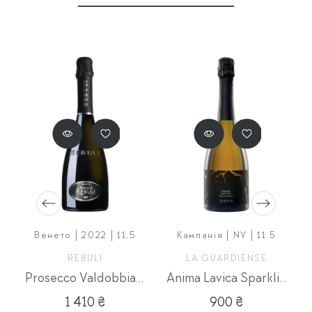
Венето | 2022 | 11,5
Кампанія | NV | 11.5
REBULI
LA GUARDIENSE
Prosecco Valdobbiadene Angelo Rebuli Mellisimato
Anima Lavica Sparkling
1 410 ₴
900 ₴