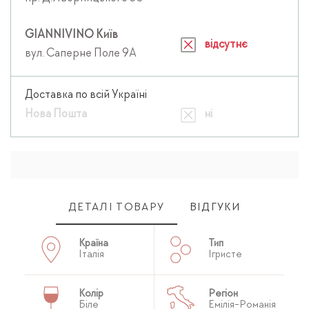
GIANNIVINO Київ
відсутнє
вул. Саперне Поле 9А
Доставка по всій Україні
Нова Пошта
ні
ДЕТАЛІ ТОВАРУ
ВІДГУКИ
Країна
Тип
Італія
Ігристе
Колір
Регіон
Біле
Емілія-Романія