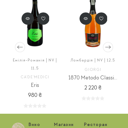
Емілія-Романія | NV |
Ломбардія | NV | 12,5
11,5
GIORGI
CA'DE'MEDICI
1870 Metodo Classico Rose
Eris
2 220 ₴
980 ₴
Вино
Магазин
Ресторан