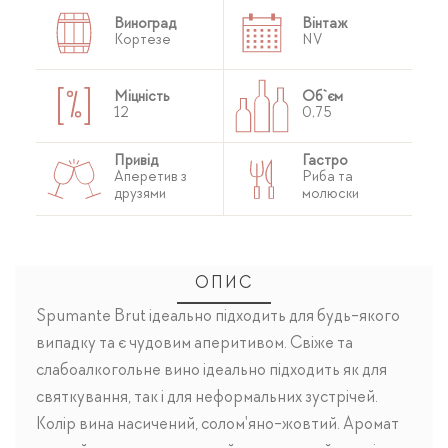
Виноград
Вінтаж
Кортезе
NV
Міцність
Об`єм
12
0,75
Привід
Гастро
Аперетив з
Риба та
друзями
молюски
ОПИС
Spumante Brut ідеально підходить для будь-якого
випадку та є чудовим аперитивом. Свіже та
слабоалкогольне вино ідеально підходить як для
святкування, так і для неформальних зустрічей.
Колір вина насичений, солом'яно-жовтий. Аромат