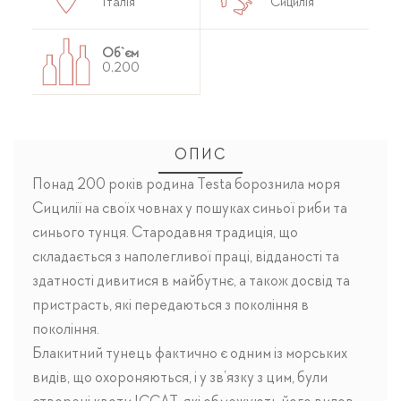
Італія
Сицилія
Об`єм
0,200
ОПИС
Понад 200 років родина Testa борознила моря
Сицилії на своїх човнах у пошуках синьої риби та
синього тунця. Стародавня традиція, що
складається з наполегливої ​​праці, відданості та
здатності дивитися в майбутнє, а також досвід та
пристрасть, які передаються з покоління в
покоління.
Блакитний тунець фактично є одним із морських
видів, що охороняються, і у зв’язку з цим, були