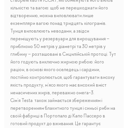
створені квоти ICCAT, які обмежують його вилов
кількістю та вагою: щоб не перешкоджати його
відтворенню, можна виловлювати лише
екземпляри вагою понад тридцять кілограмів.
Тунця виловлюють неводами, а звідси
переміщують у резервуари для вирощування –
приблизно 50 метрів у діаметрі та 30 метрів у
глибину – розташовані в Сицилійській протоці. Тут
його годують виключно жирною рибою: його
раціон, в основі якого оселедець і сардини,
постійно контролюється, щоб гарантувати високу
якість продукту, м’ясо якого має високий вміст
ненасичених жирів, переважно омега-3.
Сім’я Testa також займається збереженням і
перетворенням блакитного тунця і синьої риби на
своїй фабриці в Портопало ді Капо Пассеро в
готовий продукт до вживання. Це гарантує