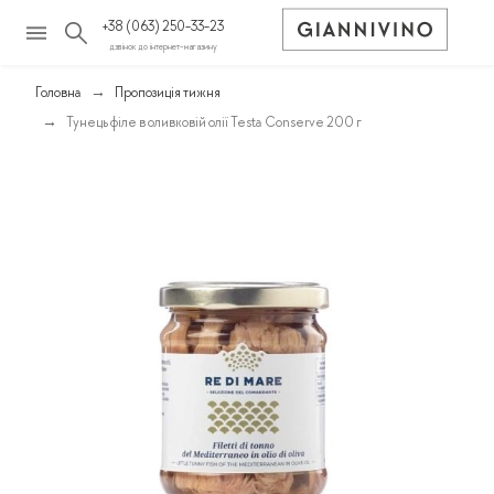
+38 (063) 250-33-23
дзвінок до інтернет-магазину
Головна
Пропозиція тижня
Тунець філе в оливковій олії Testa Conserve 200 г