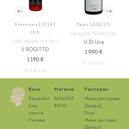
Базиліката | 2024 |
Лаціо | 2022 | 11
13,5
PALAZZO TRONCONI
CANTINA DEL NOTAIO
U Di Uva
Il ROGITTO
1 990 ₴
1 190 ₴
Вино
Магазин
Ресторан
Виноробні
БАКАЛІЯ
Меню ресторана
Біле
ВИНО
[Дніпро]
Ігристе
Події
Рожеве
Меню доставки
[Дніпро]